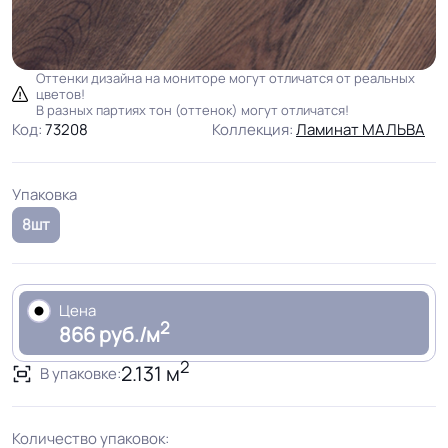
Оттенки дизайна на мониторе могут отличатся от реальных
цветов!
В разных партиях тон (оттенок) могут отличатся!
Код:
73208
Коллекция:
Ламинат МАЛЬВА
Упаковка
8шт
Цена
2
866 руб./м
2
2.131 м
В упаковке:
Количество упаковок: