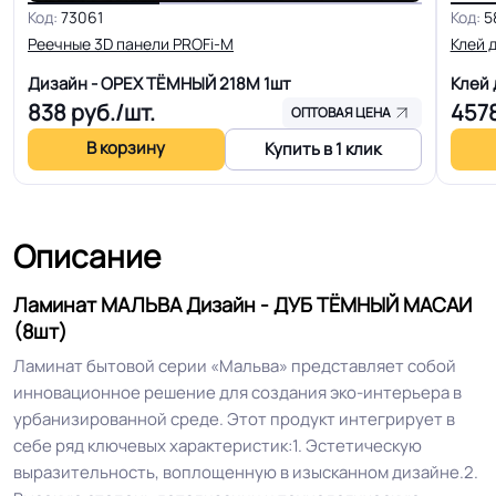
Код:
73061
Код:
5
Система примыкания к
Реечные 3D панели PROFi-M
Клей 
Плинтус ПВХ
стенам
Дизайн - ОРЕХ ТЁМНЫЙ 218М
1шт
Клей
838
руб./шт.
457
ОПТОВАЯ ЦЕНА
Система стыковки
Шип - паз
В корзину
швов
Купить в 1 клик
Класс горючести
КМ5
Описание
Антистатичность
Антистатичен / AC5
Ламинат МАЛЬВА Дизайн - ДУБ ТЁМНЫЙ МАСАИ
(8шт)
Вес упаковки
18.7 кг
Ламинат бытовой серии «Мальва» представляет собой
инновационное решение для создания эко-интерьера в
Торговый
Линолеум.Ру
урбанизированной среде. Этот продукт интегрирует в
представитель
себе ряд ключевых характеристик:1. Эстетическую
выразительность, воплощенную в изысканном дизайне.2.
Безопасность