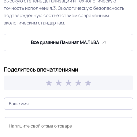
Высокую степень детализации и технологическую
Сертифицирован на территории
материала ГОСТ, ТУ,
точность исполнения.3. Экологическую безопасность,
РФ и СНГ
ISO
подтвержденную соответствием современным
экологическим стандартам.
Реалистичный рельеф
Древесная структура поверхности
Все дизайны Ламинат МАЛЬВА
Срок службы
20 лет
Устойчивость к
Поделитесь впечатлениями
Устойчив
воздействию влаги
Устойчивость к
воздействию мебели
Устойчив
на роликовых ножках
Оттенок
Тёмный дуб