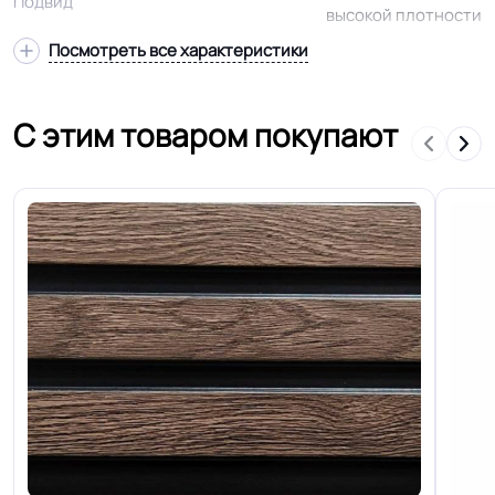
Подвид
высокой плотности
Посмотреть все характеристики
На подложку листовую или
Способ укладки
рулонную
С этим товаром покупают
В упаковке.
2.131 м.кв
Страна производства
Россия
Применяются для использование
в коммерческих и бытовый
Область применения
помещениях с нормальной
эксплуатацией пола
Уникальная
Доступная цена. Реалистичная
особенность
структура дерева