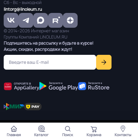
Сб - Вс - выходной
lintorg@linoleum.ru
© 2014–2026 Интернет магазин
Группы Компаний LiNOLEUM.RU
Подпишитесь на рассылку и будьте в курсе!
Акции, скидки, распродажи ждут!
Мы используем cookie чтобы улучшить работу сайта для
Согласен
Вас.
Главная
Каталог
Поиск
Корзина
Контакты