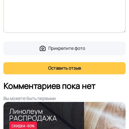
Устойчивость к
Влагостойкий
воздействию влаги
Устойчивость к
воздействию мебели
Высокая устойчивость
на роликовых ножках
Прикрепите фото
Оттенок
Светло бежевый
Дизайн рисунка
Мрамор
Комментариев пока нет
Вы можете быть первыми
Линолеум
РАСПРОДАЖА
СКИДКА -50%