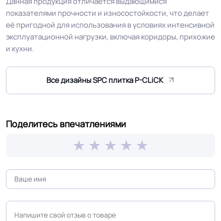
Данная продукция отличается выдающимися
показателями прочности и износостойкости, что делает
Вес упаковки
13.05 кг
её пригодной для использования в условиях интенсивной
эксплуатационной нагрузки, включая коридоры, прихожие
В Паллете
111.360 м2
и кухни.
Торговый
Все дизайны SPC плитка P-CLiCK
Линолеум.Ру
представитель
Безопасность
Сертифицирован на территории
Поделитесь впечатлениями
материала ГОСТ, ТУ,
РФ и СНГ
ISO
Реалистичный рельеф
Да
Срок службы
25 лет