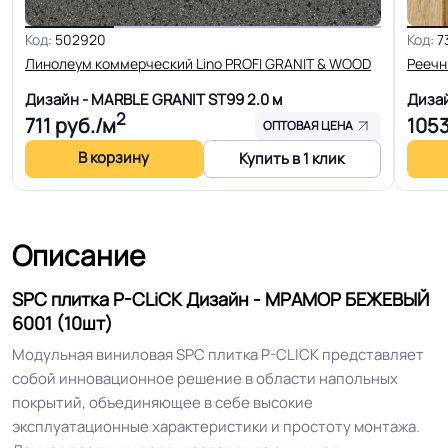
Код:
502920
Код:
7
Доп. защита рабочего
PU
Линолеум коммерческий Lino PROFI GRANIT & WOOD
Реечн
слоя
Дизайн - MARBLE GRANIT ST99
2.0 м
Диза
2
711
руб./м
105
ОПТОВАЯ ЦЕНА
Система примыкания к
Плинтус ПВХ
стенам
В корзину
Купить в 1 клик
Система стыковки
Шип-паз
швов
Описание
Класс горючести
КМ2
SPC плитка P-CLiCK Дизайн - МРАМОР БЕЖЕВЫЙ
6001 (10шт)
Полы с подогревом
Модульная виниловая SPC плитка P-CLICK представляет
Разрешено
(max +27C)
собой инновационное решение в области напольных
покрытий, объединяющее в себе высокие
эксплуатационные характеристики и простоту монтажа.
Антистатичность
Антистатичен