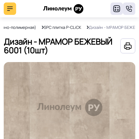
8
менно-полимерная)
SPC плитка P-CLiCK
Дизайн - МРАМОР БЕЖЕВ
Дизайн - МРАМОР БЕЖЕВЫЙ
6001 (10шт)