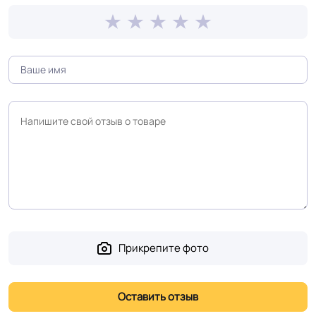
слоя
Коэффициент
R10
противоскольжения
Вес 1 м.кв.
2.950 кг
Срок службы
25 лет
Длина рулон.
25 м
Шумоизоляция
15 Дб
Прикрепите фото
Форма поставки и мин.
Рулон
партии