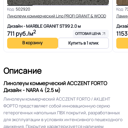
Код:
502920
Код:
7
Толщина
2.0 мм
Линолеум коммерческий Lino PROFI GRANIT & WOOD
Лами
Дизайн - MARBLE GRANIT ST99
2.0 м
Диза
Для кабинет, Для гостинной, Для
2
711
руб./м
1153
ОПТОВАЯ ЦЕНА
кухни, Для коридора, Для офиса,
В корзину
Для переговорной комнаты, Для
Купить в 1 клик
больницы, Для детских садов, Для
холла больниц, Для коридора и
Область применения
класса школ, Для цеха завода, Для
Описание
склада, Для цеха электронной
сборки, Для серверной, Для опта
Линолеум коммерческий ACCZENT FORTO
Дизайн - NARA 4 (2.5 м)
Линолеум коммерческий ACCZENT FORTO / АКЦЕНТ
Допуск изменения
+-10% мм
ФОРТО представляет собой инновационную серию
толщин
гетерогенных напольных ПВХ покрытий, разработанных
для эксплуатации в условиях интенсивного пешеходного
Класс горючести
КМ2
движения. Покрытие характеризуется наличием