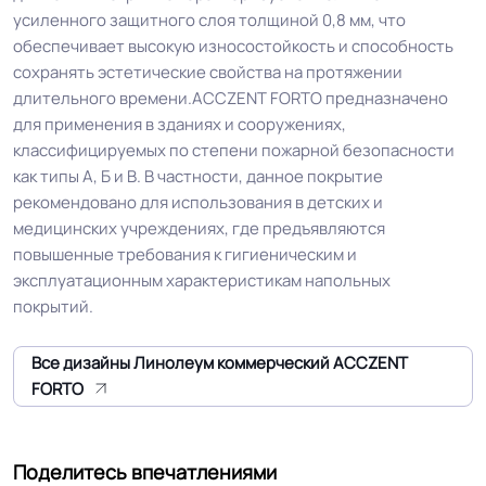
усиленного защитного слоя толщиной 0,8 мм, что
обеспечивает высокую износостойкость и способность
Класс
34/43 кл.
сохранять эстетические свойства на протяжении
длительного времени.ACCZENT FORTO предназначено
Группа истираемости
Группа Т
для применения в зданиях и сооружениях,
классифицируемых по степени пожарной безопасности
Устойчивость к химии
Отличная
как типы А, Б и В. В частности, данное покрытие
рекомендовано для использования в детских и
медицинских учреждениях, где предъявляются
Защитный слой
0.85 мм (850) мкм
повышенные требования к гигиеническим и
эксплуатационным характеристикам напольных
Допуск изменения
покрытий.
+-10% мкм
рабочего слоя
Все дизайны Линолеум коммерческий ACCZENT
Допуск изменения
FORTO
+-10% %
линейных размеров
Поделитесь впечатлениями
Доп. защита рабочего
Extreme Protection