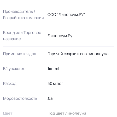
Производитель /
ООО "Линолеум.РУ"
Разработка компании
Бренд или Торговое
Линолеум.Ру
название
Применяется для
Горячей сварки швов линолеума
В 1 упаковке
1шт ml
Расход
50 м.пог
Морозостойкость
Да
Цвет
Под цвет линолеума