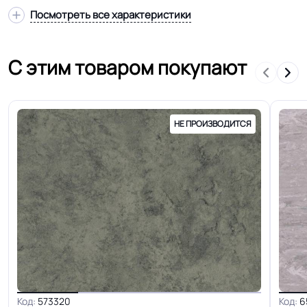
Посмотреть все характеристики
Страна производства
Россия
С этим товаром покупают
Оттенок
Зелёный
Дизайн рисунка
Однотонный
НЕ ПРОИЗВОДИТСЯ
Код:
573320
Код:
6