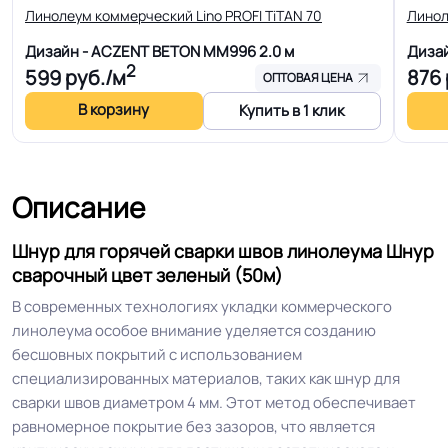
Линолеум коммерческий Lino PROFI TiTAN 70
Линол
Дизайн - ACZENT BETON MM996
2.0 м
Дизай
2
599
руб./м
876
ОПТОВАЯ ЦЕНА
В корзину
Купить в 1 клик
Описание
Шнур для горячей сварки швов линолеума Шнур
сварочный цвет зеленый (50м)
В современных технологиях укладки коммерческого
линолеума особое внимание уделяется созданию
бесшовных покрытий с использованием
специализированных материалов, таких как шнур для
сварки швов диаметром 4 мм. Этот метод обеспечивает
равномерное покрытие без зазоров, что является