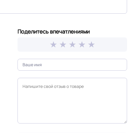
ГОСТ 30402-96 , ГОСТ P51032-97, ГОСТ 12.1.044-
SO
89 / км2 /, ТУ 22.23.15-001-16284063-2018, ISO
10582, ГОСТ 11529, ISO 24343, ISO 16581
Поделитесь впечатлениями
Светло коричневый