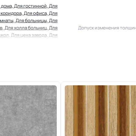
 дома, Для гостинной, Для
 коридора, Для офиса, Для
мнаты, Для больницы, Для
в, Для холла больниц, Для
Допуск изменения толщи
школ, Для цеха завода, Для
а электронной сборки, Для
опта
22.07.2008г, где В2, Д2, Т2,
Класс
РП1
Устойчивость к химии
Группа P
тойкая структура profi, не
Защитный слой
скользкая поверхность.
+-10% мкм
Доп. защита рабочего сло