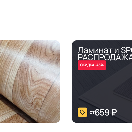
Ламинат и S
РАСПРОДАЖ
СКИДКА -45%
659
₽
от