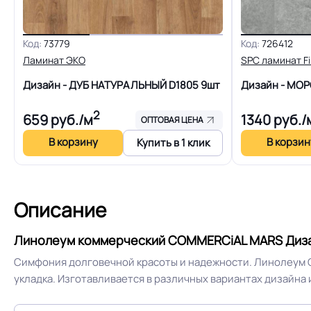
Коэффициент противоскольжения
Код:
73779
Код:
726412
Ламинат ЭКО
SPC ламинат F
Срок службы
Дизайн - ДУБ НАТУРАЛЬНЫЙ D1805
9шт
Дизайн - МО
2
659
руб./м
1340
руб./
ОПТОВАЯ ЦЕНА
Шумоизоляция
В корзину
В корзин
Купить в 1 клик
Полы с подогревом (max +27C)
Описание
Система примыкания к стенам
Линолеум коммерческий COMMERCiAL MARS Дизай
Симфония долговечной красоты и надежности. Линолеум 
укладка. Изготавливается в различных вариантах дизайн
Истираемость, не более г/кв.м.