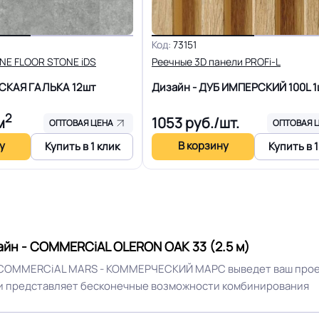
R10
Вес 1 м.кв.
Код:
73151
iNE FLOOR STONE iDS
Реечные 3D панели PROFi-L
15 лет
Длина рулон.
РСКАЯ ГАЛЬКА
12шт
Дизайн - ДУБ ИМПЕРСКИЙ 100L
1
2
м
1053
руб./шт.
ОПТОВАЯ ЦЕНА
ОПТОВАЯ 
13 Дб
Форма поставки и мин. па
у
В корзину
Купить в 1 клик
Купить в 1
Система стыковки швов
Разрешено
Способ укладки
Плинтус ПВХ
н - COMMERCiAL OLERON OAK 33 (2.5 м)
COMMERCiAL MARS - КОММЕРЧЕСКИЙ МАРС выведет ваш проект 
а и представляет бесконечные возможности комбинирования
Безопасность материала Г
25
ISO