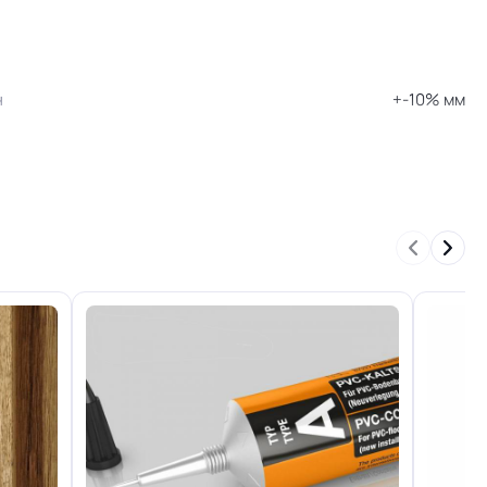
н
+-10% мм
41/42 кл.
Отличная
0.6 мм (600) мкм
я
PUR