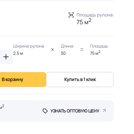
Площадь рулона:
2
75 м
Ширина рулона
Длина
Площадь
2
2,5
м
30
75
м
В корзину
Купить в 1 клик
2
м
УЗНАТЬ ОПТОВУЮ ЦЕНУ