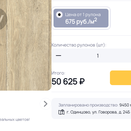
Цена от 1 рулона
2
675 руб./м
Количество рулонов (шт):
Итого:
50 625
₽
Запланировано производство:
9450 
г. Одинцово, ул. Говорова, д. 24Б
еальных цветов!