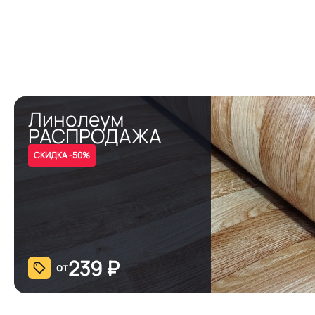
Линолеум
РАСПРОДАЖА
СКИДКА -50%
239
₽
от