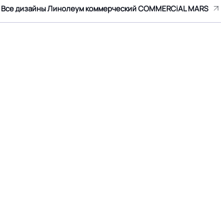
Все дизайны Линолеум коммерческий COMMERCiAL MARS
≤0,20 мм
Соответствует ГОСТ, ТУ, I
Крытое, сухое помещение.
Оттенок
Ламинат