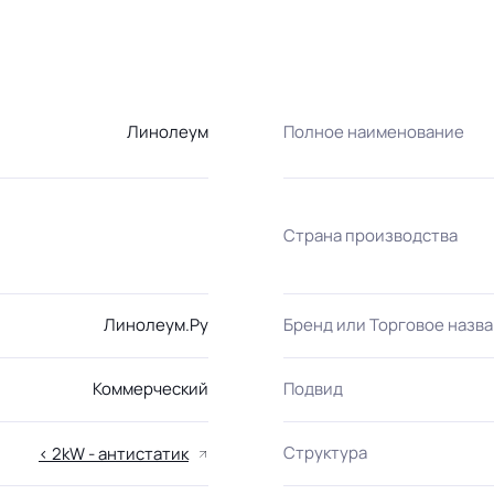
Линолеум
Полное наименование
Страна производства
Линолеум.Ру
Бренд или Торговое назв
Коммерческий
Подвид
Структура
< 2kW - антистатик