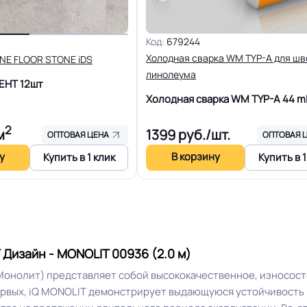
Допуск изменения рабоче
2.0 мм (2000) мкм
Код:
679244
Холодная сварка WM TYP-A для шв
iNE FLOOR STONE iDS
0.4 %
Доп. защита рабочего сло
линолеума
МЕНТ
12шт
Холодная сварка WM TYP-A
44 m
R10
Вес 1 м.кв.
2
м
1399
руб./шт.
ОПТОВАЯ ЦЕНА
ОПТОВАЯ 
25 лет
Длина рулон.
у
В корзину
Купить в 1 клик
Купить в 1
10 Дб
Форма поставки и мин. па
Разрешено
Система стыковки швов
Дизайн - MONOLIT 00936 (2.0 м)
Монолит) представляет собой высококачественное, износос
Способ укладки
Плинтус ПВХ
рвых, iQ MONOLIT демонстрирует выдающуюся устойчивость 