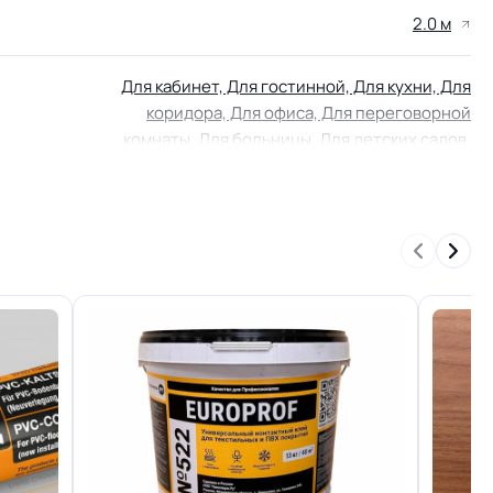
2.0 м
Для кабинет, Для гостинной, Для кухни, Для
коридора, Для офиса, Для переговорной
комнаты, Для больницы, Для детских садов,
Для холла больниц, Для коридора и класса
школ, Для цеха завода, Для склада, Для цеха
электронной сборки, Для серверной, Для опта
КМ 2 по ФЗ 123 от 22.07.2008г, где В2, Д2, Т2,
РП1
Группа F
Высокая устойчивость на истирание