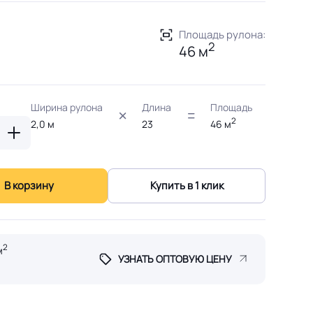
Площадь рулона:
2
46 м
Ширина рулона
Длина
Площадь
2
2,0
м
23
46
м
В корзину
Купить в 1 клик
2
м
УЗНАТЬ ОПТОВУЮ ЦЕНУ