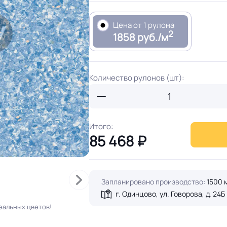
Цена от 1 рулона
2
1858 руб./м
Количество рулонов (шт):
Итого:
85 468
₽
Запланировано производство:
1500 
г. Одинцово, ул. Говорова, д. 24Б
еальных цветов!