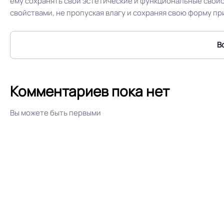
ему сохранять свои эстетические и функциональные свой
свойствами, не пропуская влагу и сохраняя свою форму п
Истираемость, не более г/кв.м.
В
Безопасность материала ГОСТ, ТУ,
Сертифицирован
ISO
Комментариев пока нет
Условия хранения
Вы можете быть первыми
Дизайн рисунка