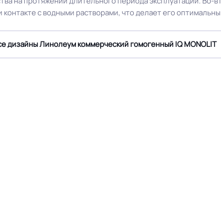
ства на протяжении длительного периода эксплуатации. Во-
ри контакте с водными растворами, что делает его оптималь
Производственная площа
25
завод
се дизайны Линолеум коммерческий гомогенный IQ MONOLIT
 на территории РФ и СНГ
Остаточная деформация
Крытое, сухое помещение.
Оттенок
Крошка