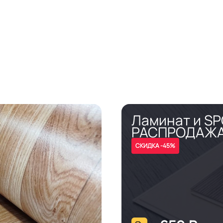
Ламинат и S
РАСПРОДАЖ
СКИДКА -45%