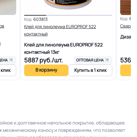
го слоя
+-10% мкм
Код:
616
Код:
603813
ов
Сварочн
Клей для линолеума EUROPROF 522
я
PU
контактный
Дизайн
l
Клей для линолеума EUROPROF 522
3.0 кг
контактный
13кг
5887
руб./шт.
5369
ЦЕНА
ОПТОВАЯ ЦЕНА
23 м
В корзину
В 
 клик
Купить в 1 клик
ртии
Оптом от 1 рулона
Шнур для сварки
На клей для линолеума марок: EUROBASE 425 /
тойкое и долговечное напольное покрытие, обладающее
EUROPROF 522 контакт / EUROPROF 521
к механическому износу и повреждениям, что позволяет
фиксация