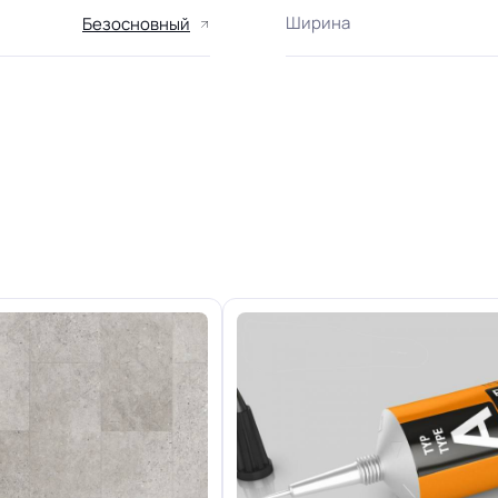
Ширина
Безосновный
Область применения
2.0 мм
+-10% мм
Класс горючести
Группа истираемости
34/43 кл.
Отличная
Особенности коллекции