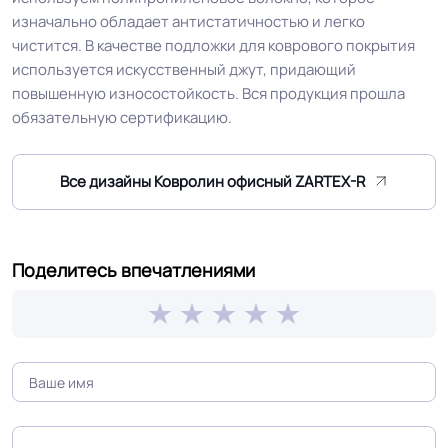
изначально обладает антистатичностью и легко
Устойчивость к химии
Хорошая
чистится. В качестве подложки для коврового покрытия
используется искусственный джут, придающий
Коэффициент
повышенную износостойкость. Вся продукция прошла
R10
противоскольжения
обязательную сертификацию.
Вес 1 м.кв.
1.3 кг
Все дизайны Ковролин офисный ZARTEX-R
Срок службы
20 лет
Поделитесь впечатлениями
Длина рулон.
30 м
Шумоизоляция
18 Дб
Форма поставки и мин.
Опт. Розница от 1 рулона
партии