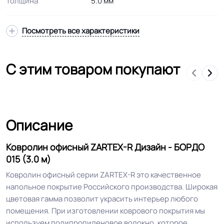
Толщина
5.0 мм
Высота ворса
3.8 мм
Посмотреть все характеристики
Состав ворса
Полипропилен
С этим товаром покупают
Тип ворса
Петлевой
Допуск изменения
Описание
+-10% мм
толщин
Ковролин офисный ZARTEX-R Дизайн - БОРДО
Основа
Джут
015 (3.0 м)
Ковролин офисный серии ZARTEX-R это качественное
офисы / места общего
напольное покрытие Российского производства. Широкая
Область применения
пользования / коридоры /
цветовая гамма позволит украсить интерьер любого
вестибюли / фойе
помещения. При изготовлении коврового покрытия мы
используем полипропиленовое волокно, которое