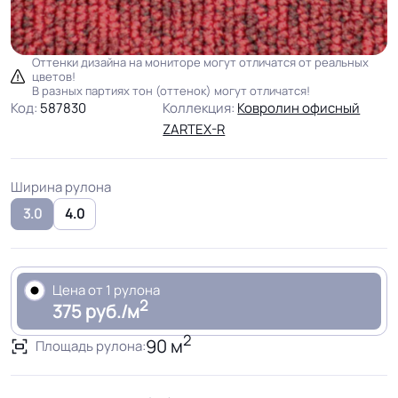
Оттенки дизайна на мониторе могут отличатся от реальных
цветов!
В разных партиях тон (оттенок) могут отличатся!
Код:
587830
Коллекция:
Ковролин офисный
ZARTEX-R
Ширина рулона
3.0
4.0
Цена от 1 рулона
2
375 руб./м
2
90 м
Площадь рулона: