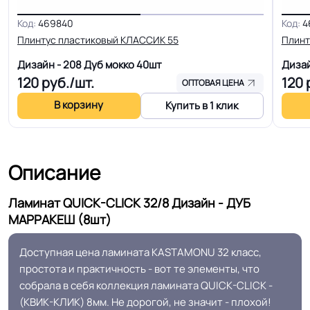
Эксклюзивность дизайнов.
Уникальная
Код:
469840
Код:
4
Доступная цена. Долгая гарантия
особенность
Плинтус пластиковый KЛАССИК 55
Плинт
Дизайн - 208 Дуб мокко
40шт
Дизай
120
руб./шт.
120
р
Доп. защита рабочего
ОПТОВАЯ ЦЕНА
Восковая пропитка
слоя
В корзину
Купить в 1 клик
Система примыкания к
Плинтус
стенам
Описание
Система стыковки
Ламинат QUICK-CLICK 32/8 Дизайн - ДУБ
Бесклеевая сборка. Замок UNICLIC
швов
МАРРАКЕШ (8шт)
КМ5 - Устойчивость к тлеющей
Доступная цена ламината KASTAMONU 32 класс,
Класс горючести
сигарете
простота и практичность - вот те элементы, что
собрала в себя коллекция ламината QUICK-CLICK -
(КВИК-КЛИК) 8мм. Не дорогой, не значит - плохой!
Полы с подогревом