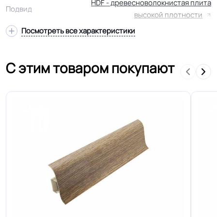
HDF - древесноволокнистая плита
Подвид
высокой плотности
Посмотреть все характеристики
На подложку листовую или
Способ укладки
рулонную
С этим товаром покупают
В упаковке.
2.153 м.кв
Страна производства
Россия - Турция
Ламинированные напольные
покрытия применяются для
отделки полов в жилых и
Область применения
коммерческих помещениях с
различной степенью нагрузки и
использования.