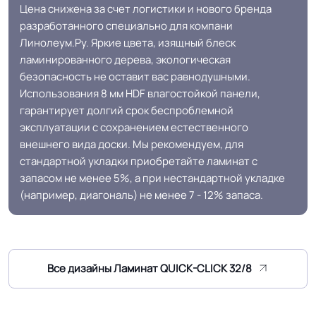
Разрешено
Цена снижена за счет логистики и нового бренда
(max +27C)
разработанного специально для компани
Линолеум.Ру. Яркие цвета, изящный блеск
Антистатичность
Антистатичен
ламинированного дерева, экологическая
безопасность не оставит вас равнодушными.
Использования 8 мм HDF влагостойкой панели,
Безопасность
Сертифицирован на территории
гарантирует долгий срок беспроблемной
материала ГОСТ, ТУ,
РФ и СНГ
эксплуатации с сохранением естественного
ISO
внешнего вида доски. Мы рекомендуем, для
стандартной укладки приобретайте ламинат с
Износостойкий, устойчив к
Защитный слой
запасом не менее 5%, а при нестандартной укладке
ультрафиолету мкм
(например, диагональ) не менее 7 - 12% запаса.
Реалистичный рельеф
Древесная структура поверхности
Срок службы
15 лет
Все дизайны Ламинат QUICK-CLICK 32/8
Устойчивость к
Влагостойкий