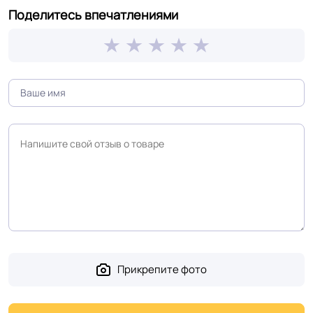
воздействию влаги
Поделитесь впечатлениями
Устойчивость к
воздействию мебели
Устойчив
на роликовых ножках
Оттенок
Светлый дуб
Дизайн рисунка
Ламинат
Прикрепите фото