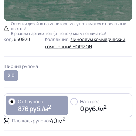
Оттенки дизайна на мониторе могут отличатся от реальных
цветов!
В разных партиях тон (оттенок) могут отличатся!
Код:
650920
Коллекция:
Линолеум коммерческий
гомогенный HORIZON
Ширина рулона
2.0
От 1 рулона
На отрез
2
2
876 руб./м
0 руб./м
2
40 м
Площадь рулона: