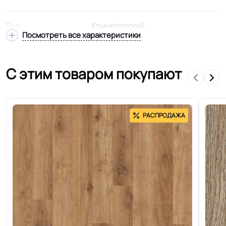
Вид
Коммерческий
Посмотреть все характеристики
Подвид
Гомогенный
С этим товаром покупают
Удельное
< 2kW - антистатик
сопротивление
РАСПРОДАЖА
Структура
Однослойная
Основа
Безосновный
Ширина
2.0 м
Толщина
2.0 мм