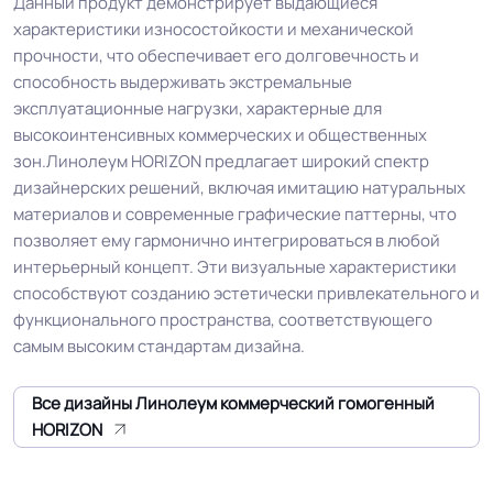
Данный продукт демонстрирует выдающиеся
Группа истираемости
Группа F
характеристики износостойкости и механической
прочности, что обеспечивает его долговечность и
Устойчивость к химии
Отличная
способность выдерживать экстремальные
эксплуатационные нагрузки, характерные для
Высокая устойчивость на
высокоинтенсивных коммерческих и общественных
Особенности
истирание (Допускается
зон.Линолеум HORIZON предлагает широкий спектр
коллекции
применение в помещениях с
дизайнерских решений, включая имитацию натуральных
интенсивностью нагрузки 43кл.)
материалов и современные графические паттерны, что
позволяет ему гармонично интегрироваться в любой
интерьерный концепт. Эти визуальные характеристики
Защитный слой
2.00 мм (2000) мкм
способствуют созданию эстетически привлекательного и
функционального пространства, соответствующего
Допуск изменения
самым высоким стандартам дизайна.
+-10% мкм
рабочего слоя
Все дизайны Линолеум коммерческий гомогенный
Допуск изменения
HORIZON
0.4 %
линейных размеров