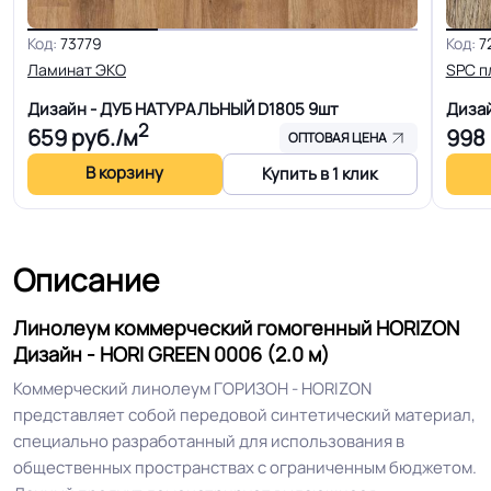
Для коридора, Для офиса, Для
Код:
73779
Код:
7
переговорной комнаты, Для
Ламинат ЭКО
SPC п
больницы, Для детских садов, Для
Дизайн - ДУБ НАТУРАЛЬНЫЙ D1805
9шт
Диза
Область применения
холла больниц, Для коридора и
2
659
руб./м
998
класса школ, Для цеха завода, Для
ОПТОВАЯ ЦЕНА
склада, Для цеха электронной
В корзину
Купить в 1 клик
сборки, Для серверной, Для опта
Допуск изменения
+-10% мм
Описание
толщин
Линолеум коммерческий гомогенный HORIZON
КМ 2 по ФЗ 123 от 22.07.2008г, где
Дизайн - HORI GREEN 0006 (2.0 м)
Класс горючести
В2, Д2, Т2, РП1
Коммерческий линолеум ГОРИЗОН - HORIZON
представляет собой передовой синтетический материал,
Класс
34+/43+ кл.
специально разработанный для использования в
общественных пространствах с ограниченным бюджетом.