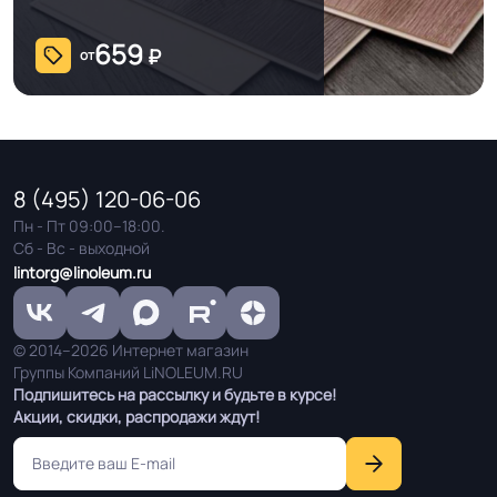
659
₽
Остаточная
от
≤ 0.10 мм
деформация
Соответствует ГОСТ,
ТУ производителя
ТУ, ISO
8 (495) 120-06-06
Пн - Пт 09:00–18:00.
Условия хранения
Крытое, сухое помещение.
Сб - Вс - выходной
lintorg@linoleum.ru
Оттенок
Красный
© 2014–2026 Интернет магазин
Дизайн рисунка
Крошка
Группы Компаний LiNOLEUM.RU
Подпишитесь на рассылку и будьте в курсе!
Акции, скидки, распродажи ждут!