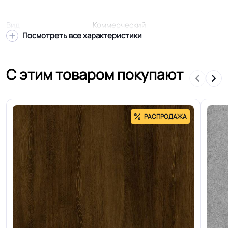
Вид
Коммерческий
Посмотреть все характеристики
Подвид
Гомогенный
С этим товаром покупают
Удельное
< 2kW - антистатик
сопротивление
РАСПРОДАЖА
Структура
Однослойная
Основа
Безосновный
Ширина
2.0 м
Толщина
2.0 мм