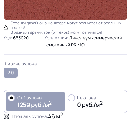
Оттенки дизайна на мониторе могут отличатся от реальных
цветов!
В разных партиях тон (оттенок) могут отличатся!
Код:
653020
Коллекция:
Линолеум коммерческий
гомогенный PRIMO
Ширина рулона
2.0
От 1 рулона
На отрез
2
2
1259 руб./м
0 руб./м
2
46 м
Площадь рулона: