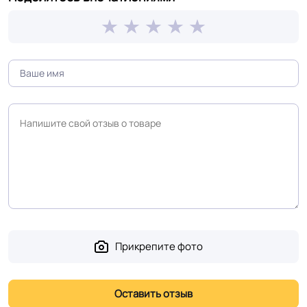
R10
противоскольжения
Вес 1 м.кв.
3.0 кг
Срок службы
15 лет
Длина рулон.
23 м
Шумоизоляция
10 Дб
Форма поставки и мин.
Рулон
партии
Прикрепите фото
Полы с подогревом
Разрешено
(max +27C)