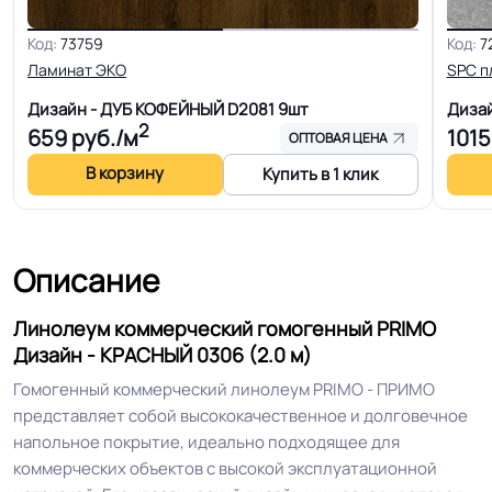
Для кабинет, Для гостинной, Для
Код:
73759
Код:
7
кухни, Для коридора, Для офиса,
Ламинат ЭКО
SPC п
Для переговорной комнаты, Для
Дизайн - ДУБ КОФЕЙНЫЙ D2081
9шт
Диза
больницы, Для детских садов, Для
Область применения
2
659
руб./м
1015
холла больниц, Для коридора и
ОПТОВАЯ ЦЕНА
класса школ, Для цеха завода, Для
В корзину
Купить в 1 клик
склада, Для цеха электронной
сборки, Для серве
Описание
Допуск изменения
+-10% мм
толщин
Линолеум коммерческий гомогенный PRIMO
Дизайн - КРАСНЫЙ 0306 (2.0 м)
КМ 2 по ФЗ 123 от 22.07.2008г, где
Класс горючести
Гомогенный коммерческий линолеум PRIMO - ПРИМО
В2, Д2, Т2, РП1
представляет собой высококачественное и долговечное
напольное покрытие, идеально подходящее для
Класс
34+/43+ кл.
коммерческих объектов с высокой эксплуатационной