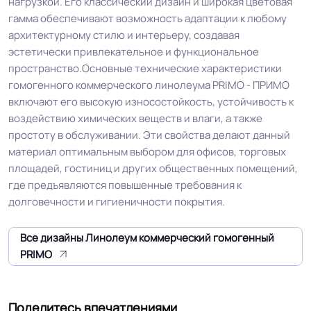
нагрузкой. Его классический дизайн и широкая цветовая
гамма обеспечивают возможность адаптации к любому
Группа истираемости
Группа F
архитектурному стилю и интерьеру, создавая
эстетически привлекательное и функциональное
Устойчивость к химии
Отличная
пространство.Основные технические характеристики
гомогенного коммерческого линолеума PRIMO - ПРИМО
Особенности
Высокая устойчивость на
включают его высокую износостойкость, устойчивость к
коллекции
истирание
воздействию химических веществ и влаги, а также
простоту в обслуживании. Эти свойства делают данный
материал оптимальным выбором для офисов, торговых
Защитный слой
2.00 мм (2000) мкм
площадей, гостиниц и других общественных помещений,
где предъявляются повышенные требования к
Допуск изменения
долговечности и гигиеничности покрытия.
+-10% мкм
рабочего слоя
Все дизайны Линолеум коммерческий гомогенный
Допуск изменения
PRIMO
0.4 %
линейных размеров
Поделитесь впечатлениями
Коэффициент