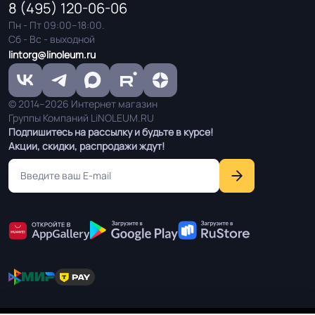
8 (495) 120-06-06
Остаточная
Пн - Пт 09:00–18:00.
≤1.20 мм
деформация
Сб - Вс - выходной
lintorg@linoleum.ru
Соответствует ГОСТ,
ГОСТ 11529, ФЗ-123 / км2 / , ГОСТ
ТУ, ISO
27296, ГОСТ Р 55529, ГОСТ 12235
© 2014–2026 Интернет магазин
Группы Компаний LiNOLEUM.RU
Подпишитесь на рассылку и будьте в курсе!
Условия хранения
Крытое, сухое помещение.
Акции, скидки, распродажи ждут!
Оттенок
Тёмный дуб
Дизайн рисунка
Дерево