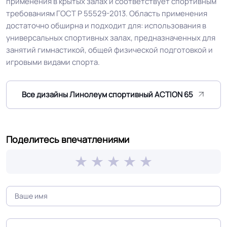
применения в крытых залах и соответствует спортивным
Группа истираемости
Группа Т
требованиям ГОСТ Р 55529-2013. Область применения
достаточно обширна и подходит для: использования в
Устойчивость к химии
Отличная
универсальных спортивных залах, предназначенных для
занятий гимнастикой, общей физической подготовкой и
игровыми видами спорта.
Особенности
Вертикальный отскок мяча EN
коллекции
12235, ГОСТ Р 55529 ≥ 90%
Все дизайны Линолеум спортивный ACTION 65
Защитный слой
0.70 мм (700) мкм
Допуск изменения
Поделитесь впечатлениями
+-10% мкм
рабочего слоя
Допуск изменения
0.4 %
линейных размеров
Доп. защита рабочего
Extreme Protection