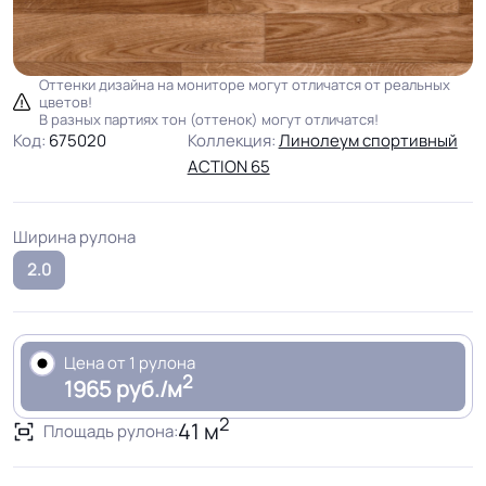
Оттенки дизайна на мониторе могут отличатся от реальных
цветов!
В разных партиях тон (оттенок) могут отличатся!
Код:
675020
Коллекция:
Линолеум спортивный
ACTION 65
Ширина рулона
2.0
Цена от 1 рулона
2
1965 руб./м
2
41 м
Площадь рулона: