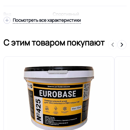
Вид
Спортивный
Посмотреть все характеристики
Подвид
Спортивный
С этим товаром покупают
Удельное
< 2kW
сопротивление
Модель
ACTION 65
Гетерогенный многослойный пвх
Структура
основа
Основа
Плотный ПВХ
Ширина
2.0 м