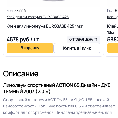
Код:
587714
Код:
6
Толщина
6.5 мм
Клей для линолеума EUROBASE 425
Клей 
Клей для линолеума EUROBASE 425
14кг
Клей 
Для универсальных спортивных
13кг
залов, Для занятий гимнастикой и
Область применения
4578
руб./шт.
588
ОПТОВАЯ ЦЕНА
общей физической подготовкой,
В корзину
Для игровых видов спорта
Купить в 1 клик
Допуск изменения
+-10% мм
толщин
Описание
КМ 2 по ФЗ 123 от 22.07.2008г, где
Линолеум спортивный ACTION 65 Дизайн - ДУБ
Класс горючести
В2, Д2, Т2, РП1
ТЁМНЫЙ 7007 (2.0 м)
Спортивный линолеум ACTION 65 - АКЦИОН 65 высокой
Класс
износостойкости. Толщина покрытия 6,5 мм обеспечивает
34/43 кл.
комфорт для спортсменов. Линолеум предназначен, для