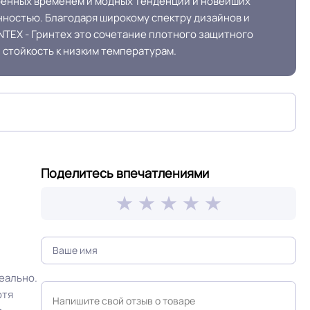
еренных временем и модных тенденций и новейших
SO
ГОСТ12.1.044/п.4.18/, ГОСТ12.1.044/п.4.20/км5
нностью. Благодаря широкому спектру дизайнов и
TEX - Гринтех это сочетание плотного защитного
 стойкость к низким температурам.
Коричневый
Поделитесь впечатлениями
еально.
отя