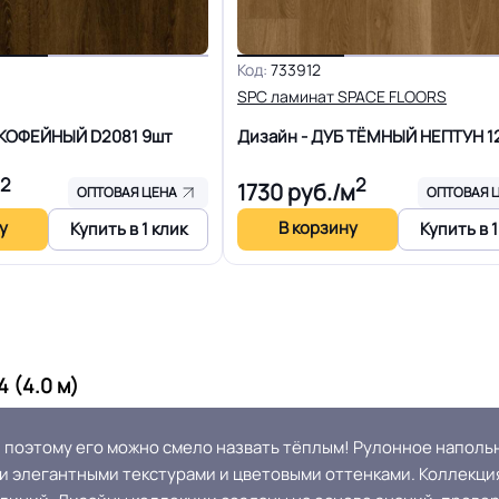
1.75 кг
Срок службы
Код:
733912
25-30 м
Шумоизоляция
SPC ламинат SPACE FLOORS
Б КОФЕЙНЫЙ D2081
9шт
Дизайн - ДУБ ТЁМНЫЙ НЕПТУН
1
Полы с подогревом (max 
Рулон
2
2
1730
руб./м
ОПТОВАЯ ЦЕНА
ОПТОВАЯ 
Система примыкания к ст
Холодная сварка
у
В корзину
Купить в 1 клик
Купить в 1
ума марок: EUROBASE 425 /
2 контакт / EUROPROF 521
Истираемость, не более г/
фиксация
 (4.0 м)
Безопасность материала Г
Россия
ISO
 поэтому его можно смело назвать тёплым! Рулонное наполь
 элегантными текстурами и цветовыми оттенками. Коллекция