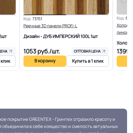
15 лет
Код:
679
Код:
73151
Комфортная акустика 17 Дб
Холодна
Реечные 3D панели PROFi-L
линоле
2шт
Дизайн - ДУБ ИМПЕРСКИЙ 100L
1шт
+27C)
Разрешено
Холодн
1053
руб./шт.
1399
р
ЦЕНА
ОПТОВАЯ ЦЕНА
енам
Плинтус ПВХ
В корзину
В 
 клик
Купить в 1 клик
кв.м.
25
ОСТ, ТУ,
Сертифицирован на территории РФ и СНГ
ное покрытие GREENTEX - Гринтех отразило красоту и
 объединила в себе изящество и смелость актуальных
ГОСТ30244, ГОСТ30402 , ГОСТP51032,