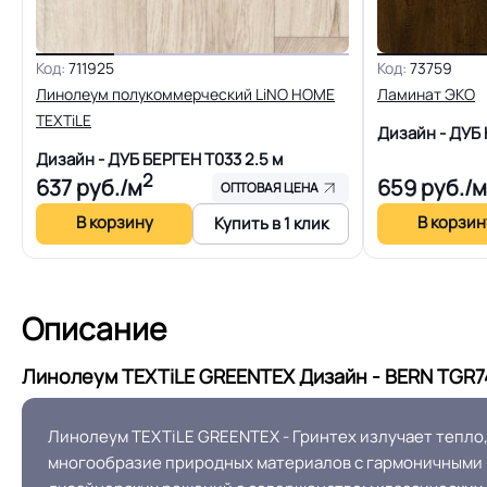
Вес 1 м.кв.
Код:
711925
Код:
73759
Длина рулон.
Линолеум полукоммерческий LiNO HOME
Ламинат ЭКО
TEXTiLE
Дизайн - ДУ
Форма поставки и мин. партии
Дизайн - ДУБ БЕРГЕН T033
2.5 м
2
637
руб./м
659
руб./м
ОПТОВАЯ ЦЕНА
Система стыковки швов
В корзину
В корзин
Купить в 1 клик
На клей для линоле
Способ укладки
EUROPROF 52
Описание
Линолеум TEXTiLE GREENTEX Дизайн - BERN TGR74
Производственная площадка или
завод
Линолеум TEXTiLE GREENTEX - Гринтех излучает тепло,
многообразие природных материалов с гармоничными и