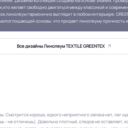
линий. Дизайны коллекции созданы на основе знаний, пров
≤0,40 мм
Соответствует ГОСТ, ТУ, I
х,кто желает свободно двигаться между классикой и совреме
сок линолеум гармонично выглядит в любом интерьере. GREEN
умопоглощающей основы, что придает линолеуму прочность и
Крытое, сухое помещение.
Оттенок
Ламинат
Все дизайны Линолеум TEXTiLE GREENTEX
ы. Смотрится хорошо, едкого неприятного запаха нет, лег ид
шь - не отличишь). Довольно плотный, следов не оставляет, х