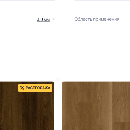
Область применения
3.0 мм
+-10% мм
Класс горючести
Группа истираемости
23/31 кл.
Отличная
Особенности коллекции
РАСПРОДАЖА
Допуск изменения рабоче
0.30 мм (3105 мкм
ТИТАН
Коэффициент противоско