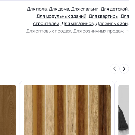
Для пола, Для дома, Для спальни, Для детской,
Для модульных зданий, Для квартиры, Для
строителей, Для магазинов, Для жилых зон,
Для оптовых продаж, Для розничных продаж
КМ 5 по ФЗ 123 от 22.07.2008г, где В3, Д3, Т2,
РП2
Группа P
Прочная основа textile profi (нельзя порвать)
го слоя
+-10% мкм
льжения
R10