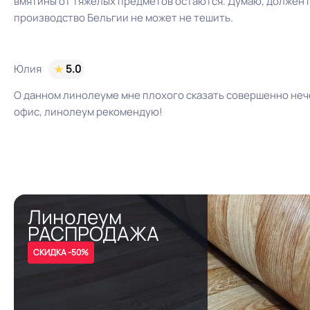
вмятины от тяжелых предметов остаются. Думаю, должен п
производство Бельгии не может не тешить.
Юлия
5.0
О данном линолеуме мне плохого сказать совершенно нече
офис, линолеум рекомендую!
Линолеум
РАСПРОДАЖА
СКИДКА -50%