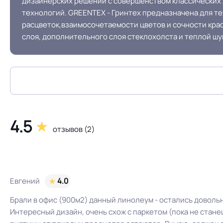
дизайнерских решений с совершенством классических 
Остаточная деформация
технологий. GREENTEX - Гринтех предназначена для те
расцветок,взаимосочетаемости цветов и сочности кра
слоя, дополнительного слоя стеклохолста и теплой ш
Условия хранения
Дизайн рисунка
4.5
отзывов (2)
Евгений
4.0
Брали в офис (900м2) данный линолеум - остались довольн
Интересный дизайн, очень схож с паркетом (пока не стане