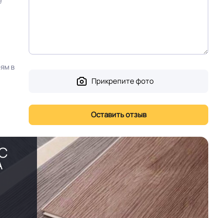
е
ям в
Прикрепите фото
PC
А