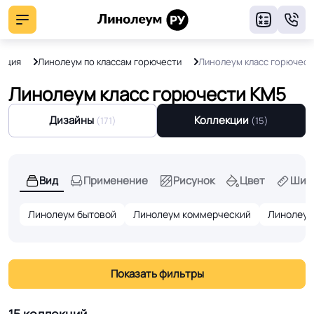
8
укция
Линолеум по классам горючести
Линолеум класс горючес
Линолеум класс горючести КМ5
Дизайны
Коллекции
(171)
(15)
Вид
Применение
Рисунок
Цвет
Шир
Линолеум бытовой
Линолеум коммерческий
Линолеум
Показать фильтры