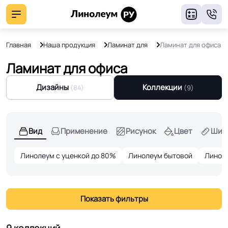
8
Главная
Наша продукция
Ламинат для
Ламинат для офиса
Ламинат для офиса
Дизайны
Коллекции
(84)
(9)
Вид
Применение
Рисунок
Цвет
Шир
Линолеум с уценкой до 80%
Линолеум бытовой
Линол
Показать фильтры