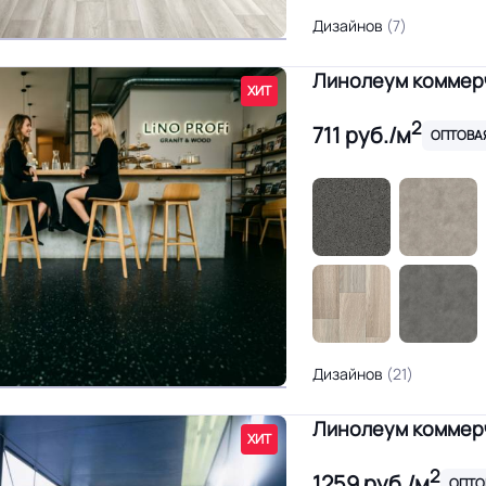
Дизайнов
(7)
Линолеум коммерч
ХИТ
2
711
руб./м
ОПТОВА
Дизайнов
(21)
Линолеум коммер
ХИТ
2
1259
руб./м
ОПТО