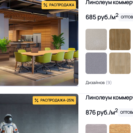
Линолеум коммерч
РАСПРОДАЖА
2
685
руб./м
ОПТОВ
Дизайнов
(9)
Линолеум коммер
РАСПРОДАЖА
-25%
2
876
руб./м
ОПТОВ