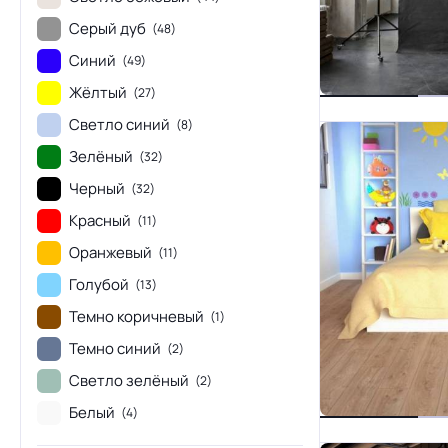
Серый дуб
(48)
Синий
(49)
Жёлтый
(27)
Светло синий
(8)
Зелёный
(32)
Черный
(32)
Красный
(11)
Оранжевый
(11)
Голубой
(13)
Темно коричневый
(1)
Темно синий
(2)
Светло зелёный
(2)
Белый
(4)