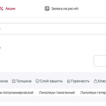
Акции
Заявка на расчёт
м
рина
Толщина
Слой защиты
Горючесть
Клас
м полукоммерческий
Линолеум гомогенный
Линолеум гете
ум антистатический
Линолеум токопроводящий
Линолеум т