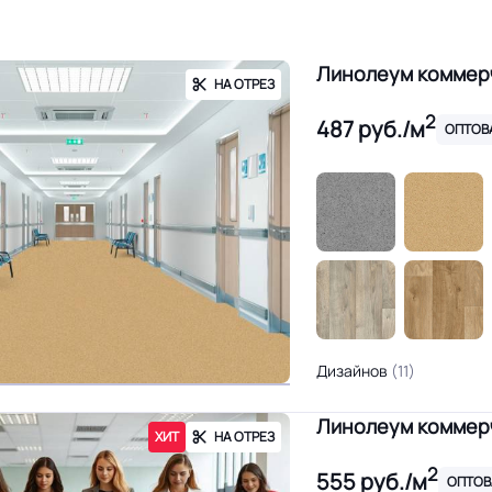
Линолеум акустический
Линолеум оптом
Линолеум снят с
Линолеум коммерч
НА ОТРЕЗ
2
487
руб./м
ОПТОВ
Дизайнов
(11)
Линолеум коммерч
ХИТ
НА ОТРЕЗ
2
555
руб./м
ОПТОВ