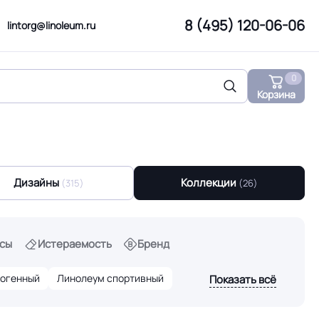
8 (495) 120-06-06
lintorg@linoleum.ru
0
Корзина
Дизайны
Коллекции
(315)
(26)
сы
Истераемость
Бренд
рогенный
Линолеум спортивный
Показать всё
ранспортный
Линолеум промышленный