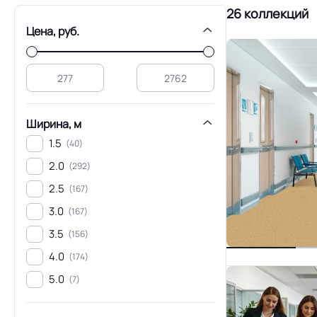
Линолеум электростатический
Линолеум сценический
26 коллекций
Цена, руб.
Ширина, м
1.5
(40)
2.0
(292)
2.5
(167)
3.0
(167)
3.5
(156)
4.0
(174)
5.0
(7)