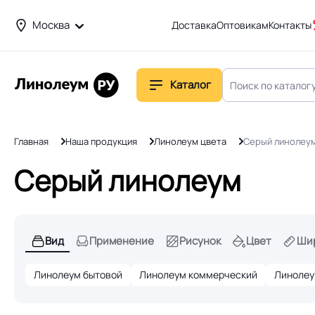
Москва
Доставка
Оптовикам
Контакты
Каталог
Главная
Наша продукция
Линолеум цвета
Серый линолеу
Серый линолеум
Вид
Применение
Рисунок
Цвет
Ши
Линолеум бытовой
Линолеум коммерческий
Линолеу
Линолеум каландровый
Линолеум негорючий
Линоле