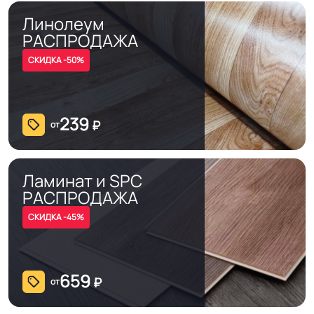
контакт / EUROPROF 521 фиксация
Линолеум
РАСПРОДАЖА
Истираемость, не
СКИДКА -50%
150
более г/кв.м.
Безопасность
239
Сертифицирован на территории
₽
от
материала ГОСТ, ТУ,
РФ и СНГ
ISO
Ламинат и SPC
Остаточная
РАСПРОДАЖА
≤1,0 мм
деформация
СКИДКА -45%
Соответствует ГОСТ,
СП 2.5.3650-20
ТУ, ISO
659
₽
от
Условия хранения
Крытое, сухое помещение.