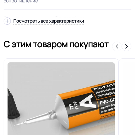
сопротивление
Структура
Однослойная
Посмотреть все характеристики
Основа
Жесткий пвх в один слой
С этим товаром покупают
Ширина
2.0 м
Толщина
2.0 мм
Для пассажирских вагонах
Область применения
железнодорожного транспорта и
вагонах метрополитена
Допуск изменения
+-10% мм
толщин