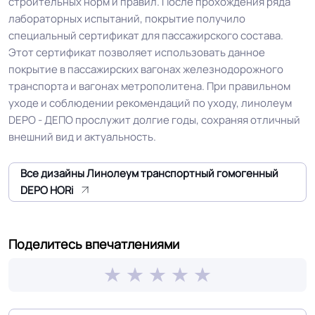
строительных норм и правил. После прохождения ряда
лабораторных испытаний, покрытие получило
специальный сертификат для пассажирского состава.
Допуск изменения
0.4 %
Этот сертификат позволяет использовать данное
линейных размеров
покрытие в пассажирских вагонах железнодорожного
транспорта и вагонах метрополитена. При правильном
Доп. защита рабочего
уходе и соблюдении рекомендаций по уходу, линолеум
PU Standard
слоя
DEPO - ДЕПО прослужит долгие годы, сохраняя отличный
внешний вид и актуальность.
Коэффициент
R9
противоскольжения
Все дизайны Линолеум транспортный гомогенный
DEPO HORi
Вес 1 м.кв.
3.5 кг
Поделитесь впечатлениями
Срок службы
15 лет
Длина рулон.
20 м