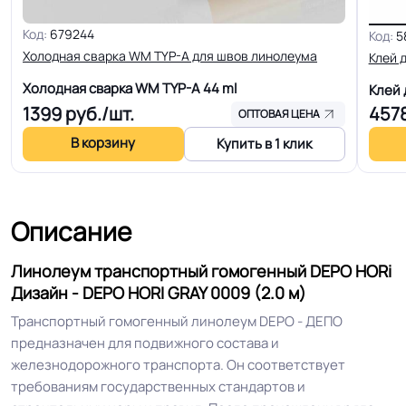
КМ 2 по ФЗ 123 от 22.07.2008г, где
Код:
679244
Класс горючести
Код:
5
В2, Д2, Т2, РП1
Холодная сварка WM TYP-A для швов линолеума
Клей 
Холодная сварка WM TYP-A
44 ml
Клей
Класс
34/43 кл.
1399
руб./шт.
457
ОПТОВАЯ ЦЕНА
В корзину
Купить в 1 клик
Группа истираемости
Группа Т
Устойчивость к химии
Отличная
Описание
Особенности
Высокая устойчивость на
Линолеум транспортный гомогенный DEPO HORi
коллекции
истирание
Дизайн - DEPO HORI GRAY 0009 (2.0 м)
Транспортный гомогенный линолеум DEPO - ДЕПО
Защитный слой
2.00 мм (2000) мкм
предназначен для подвижного состава и
железнодорожного транспорта. Он соответствует
Допуск изменения
требованиям государственных стандартов и
+-10% мкм
рабочего слоя