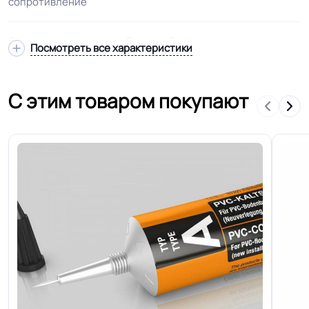
сопротивление
Структура
Однослойная
Посмотреть все характеристики
Основа
Жесткий пвх в один слой
С этим товаром покупают
Ширина
2.0 м
Толщина
2.0 мм
Для пассажирских вагонах
Область применения
железнодорожного транспорта и
вагонах метрополитена
Допуск изменения
+-10% мм
толщин