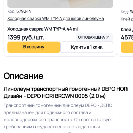
КМ 2 по ФЗ 123 от 22.07.2008г, где
Код:
679244
Класс горючести
Код:
5
В2, Д2, Т2, РП1
Холодная сварка WM TYP-A для швов линолеума
Клей 
Холодная сварка WM TYP-A
44 ml
Клей
Класс
34/43 кл.
1399
руб./шт.
457
ОПТОВАЯ ЦЕНА
В корзину
Купить в 1 клик
Группа истираемости
Группа Т
Устойчивость к химии
Отличная
Описание
Особенности
Высокая устойчивость на
Линолеум транспортный гомогенный DEPO HORi
коллекции
истирание
Дизайн - DEPO HORI BROWN 0005 (2.0 м)
Транспортный гомогенный линолеум DEPO - ДЕПО
Защитный слой
2.00 мм (2000) мкм
предназначен для подвижного состава и
железнодорожного транспорта. Он соответствует
Допуск изменения
требованиям государственных стандартов и
+-10% мкм
рабочего слоя