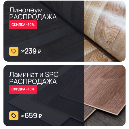
контакт / EUROPROF 521 фиксация
Линолеум
РАСПРОДАЖА
Истираемость, не
СКИДКА -50%
150
более г/кв.м.
Безопасность
239
Сертифицирован на территории
₽
от
материала ГОСТ, ТУ,
РФ и СНГ
ISO
Ламинат и SPC
Остаточная
РАСПРОДАЖА
≤1,0 мм
деформация
СКИДКА -45%
Соответствует ГОСТ,
СП 2.5.3650-20
ТУ, ISO
659
₽
от
Условия хранения
Крытое, сухое помещение.