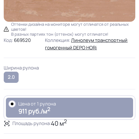
Оттенки дизайна на мониторе могут отличатся от реальных
цветов!
В разных партиях тон (оттенок) могут отличатся!
Код:
669520
Коллекция:
Линолеум транспортный
гомогенный DEPO HORi
Ширина рулона
2.0
Цена от 1 рулона
2
911 руб./м
2
40 м
Площадь рулона: