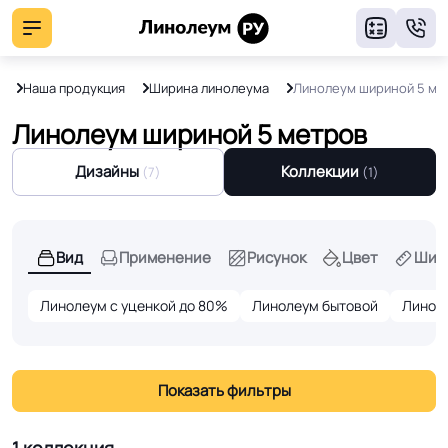
8
Наша продукция
Ширина линолеума
Линолеум шириной 5 ме
Линолеум шириной 5 метров
Дизайны
Коллекции
(7)
(1)
Вид
Применение
Рисунок
Цвет
Шир
Линолеум с уценкой до 80%
Линолеум бытовой
Линол
Показать фильтры