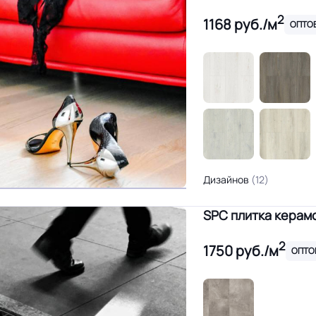
2
1168
руб./м
ОПТО
Дизайнов
(12)
SPC плитка керам
2
1750
руб./м
ОПТО