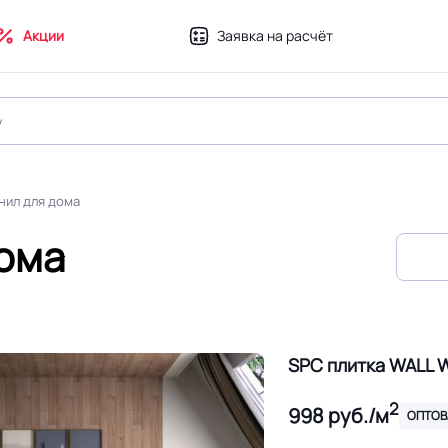
Акции
Заявка на расчёт
нил для дома
дома
SPC плитка WALL 
2
998
руб./м
ОПТОВ