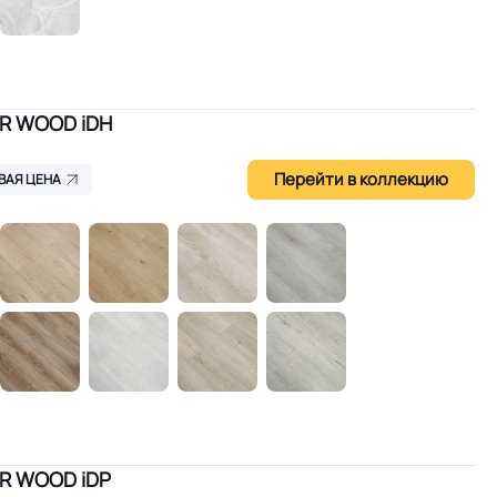
OR WOOD iDH
Перейти в коллекцию
ВАЯ ЦЕНА
R WOOD iDP