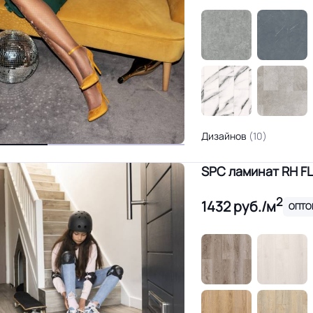
Дизайнов
(10)
SPC ламинат RH F
2
1432
руб./м
ОПТО