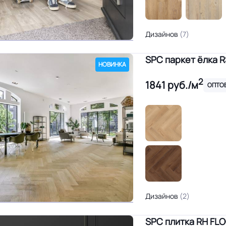
Дизайнов
(7)
SPC паркет ёлка 
НОВИНКА
2
1841
руб./м
ОПТО
Дизайнов
(2)
SPC плитка RH FL