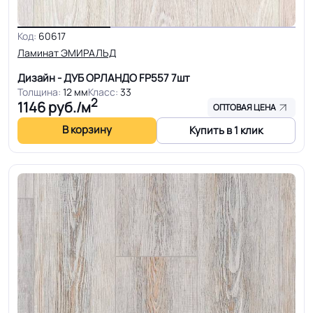
Код:
60617
Ламинат ЭМИРАЛЬД
Дизайн - ДУБ ОРЛАНДО FP557
7шт
Толщина:
12 мм
Класс:
33
2
1146
руб./м
ОПТОВАЯ ЦЕНА
В корзину
Купить в 1 клик