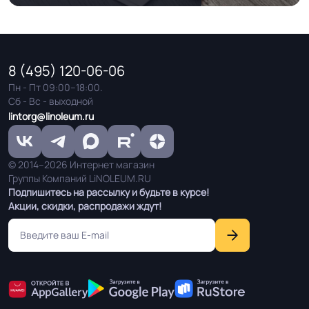
Устойчивость к
Влагостойкий
воздействию влаги
8 (495) 120-06-06
Устойчивость к
Пн - Пт 09:00–18:00.
Сб - Вс - выходной
воздействию мебели
Устойчив
lintorg@linoleum.ru
на роликовых ножках
© 2014–2026 Интернет магазин
Группы Компаний LiNOLEUM.RU
Подпишитесь на рассылку и будьте в курсе!
Акции, скидки, распродажи ждут!