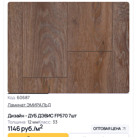
Код:
60687
Ламинат ЭМИРАЛЬД
Дизайн - ДУБ ДЭВИС FP570
7шт
Толщина:
12 мм
Класс:
33
2
1146
руб./м
ОПТОВАЯ ЦЕНА