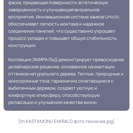
особенность
устойчивость к пятнам
фаска, придающая поверхности эстетическую
завершенность и улучшающая визуальное
восприятие. Инновационная система замков Uniclic
Доп. защита рабочего
Восковая пропитка
обеспечивает легкость монтажа и надежное
слоя
соединение панелей, что существенно упрощает
процесс укладки и повышает общую стабильность
Система примыкания к
конструкции.
Плинтус
стенам
Коллекция ЭМИРАЛЬД демонстрирует превосходное
дизайнерское решение, основанное на имитации
Система стыковки
Бесклеевая сборка. Замок UNILIN
оттенков натурального дерева. Теплые, природные и
швов
монохромные тона, гармонично сочетающиеся с
выбеленным деревом, создают уютную и
Класс горючести
КМ5 - устойчив к пеплу
комфортную атмосферу, способствующую
релаксации и улучшению качества жизни.
Полы с подогревом
Разрешено
(max +27C)
[tn:KASTAMONU EMIRALD фото техничка.jpg]
Антистатичность
Антистатичен