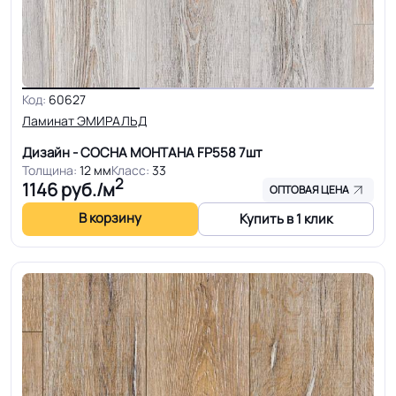
Код:
60627
Ламинат ЭМИРАЛЬД
Дизайн - СОСНА МОНТАНА FP558
7шт
Толщина:
12 мм
Класс:
33
2
1146
руб./м
ОПТОВАЯ ЦЕНА
В корзину
Купить в 1 клик