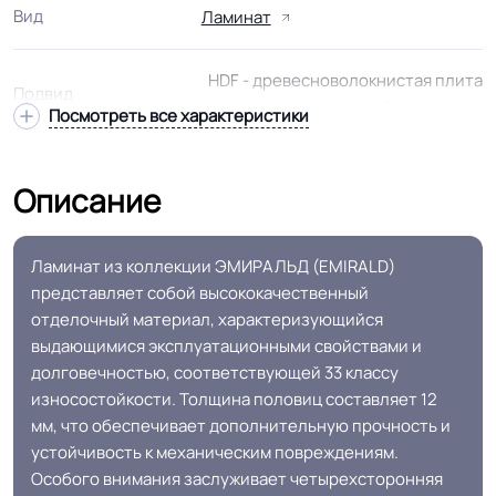
Вид
Ламинат
HDF - древесноволокнистая плита
Подвид
высокой плотности
Посмотреть все характеристики
На подложку листовую или
Способ укладки
Описание
рулонную
В упаковке.
1.864 м.кв
Ламинат из коллекции ЭМИРАЛЬД (EMIRALD)
представляет собой высококачественный
отделочный материал, характеризующийся
Страна производства
Россия - Турция
выдающимися эксплуатационными свойствами и
долговечностью, соответствующей 33 классу
Подходит для жилых и офисных
износостойкости. Толщина половиц составляет 12
Область применения
помещений
мм, что обеспечивает дополнительную прочность и
устойчивость к механическим повреждениям.
Уникальная
Легкая уборка, высокая
Особого внимания заслуживает четырехсторонняя