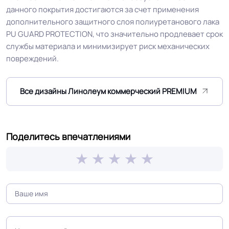
данного покрытия достигаются за счет применения
КМ 2 по ФЗ 123 от 22.07.2008г, где
дополнительного защитного слоя полиуретанового лака
Класс горючести
В2, Д2, Т2, РП1
PU GUARD PROTECTION, что значительно продлевает срок
службы материала и минимизирует риск механических
Класс
повреждений.
34/43 кл.
Устойчивость к химии
Отличная
Все дизайны Линолеум коммерческий PREMIUM
Особенности
Тиснение легким рельефом
коллекции
Поделитесь впечатлениями
Защитный слой
0.70 мм (700) мкм
Допуск изменения
+-10% мкм
рабочего слоя