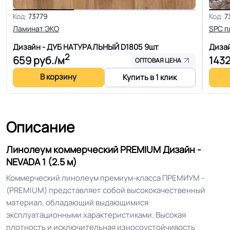
Код:
73779
Код:
7
Ширина
2.0-2.5-3.0-3.5-4.0 м
Ламинат ЭКО
SPC п
Толщина
Дизайн - ДУБ НАТУРАЛЬНЫЙ D1805
9шт
Диза
2.0 мм
2
659
руб./м
143
ОПТОВАЯ ЦЕНА
Для кабинета, Для коридора, Для
В корзину
Купить в 1 клик
офиса, Для переговорной
комнаты, Для палаты больницы,
Для детских садов, Для холла
Описание
больниц, Для коридора и класса
Область применения
школы, Для магазина, Для цеха
Линолеум коммерческий PREMIUM Дизайн -
завода, Для склада, Для цеха
NEVADA 1 (2.5 м)
электронной сборки, Для
серверные
Коммерческий линолеум премиум-класса ПРЕМИУМ -
(PREMIUM) представляет собой высококачественный
материал, обладающий выдающимися
Допуск изменения
+-10% мм
эксплуатационными характеристиками. Высокая
толщин
плотность и исключительная износоустойчивость