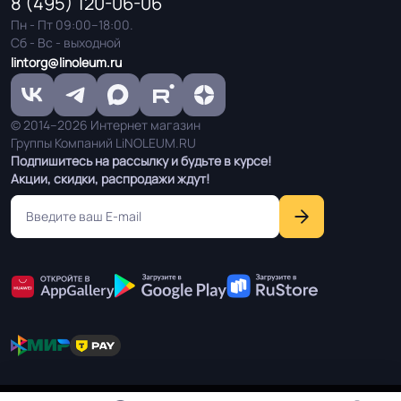
8 (495) 120-06-06
Пн - Пт 09:00–18:00.
Истираемость, не
25
Сб - Вс - выходной
более г/кв.м.
lintorg@linoleum.ru
Безопасность
Сертифицирован на территории
материала ГОСТ, ТУ,
© 2014–2026 Интернет магазин
РФ и СНГ
ISO
Группы Компаний LiNOLEUM.RU
Подпишитесь на рассылку и будьте в курсе!
Акции, скидки, распродажи ждут!
Остаточная
≤ 1,0 мм
деформация
Соответствует ГОСТ,
ГОСТ 30402-96 , ГОСТ P51032-97,
ТУ, ISO
ГОСТ 12.1.044-89 / км2 /
Условия хранения
Крытое, сухое помещение.
Оттенок
Бежевый