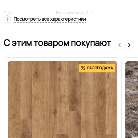
Вид
Коммерческий
Посмотреть все характеристики
Подвид
Усиленный
С этим товаром покупают
Удельное
< 2kW - антистатик
сопротивление
РАСПРОДАЖА
Покрытие напольное линолеум
Модель
premium ПВХ с противопожарными
свойствами
Гетерогенный многослойный пвх
Структура
основа
Основа
Компакт ПВХ