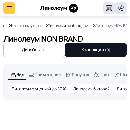
8
ая
Наша продукция
Линолеум по брендам
Линолеум NON BR
Линолеум NON BRAND
Дизайны
Коллекции
(0)
(0)
Вид
Применение
Рисунок
Цвет
Шир
Линолеум с уценкой до 80%
Линолеум бытовой
Линол