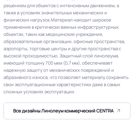
решением для объектов с интенсивным движением, а
также в условиях значительных механических и
Группа истираемости
Группа Т
физических нагрузок.Материал находит широкое
применение в критически важных инфраструктурных
Устойчивость к химии
Отличная
объектах, таких как медицинские учреждения,
образовательные организации, офисные пространства,
Особенности
аэропорты, торговые центры и другие пространства с
Высокая износостойкость
коллекции
высокой проходимостью. Защитный слой линолеума,
имеющий толщину 700 мкм (0,7 мм), обеспечивает
надежную защиту от механических повреждений и
Защитный слой
0.7 мм (700) мкм
абразивного износа, что позволяет материалу сохранять
свои эксплуатационные характеристики даже в самых
Допуск изменения
сложных условиях эксплуатации.
+-10% мкм
рабочего слоя
Все дизайны Линолеум коммерческий CENTRA
Доп. защита рабочего
PUR
слоя