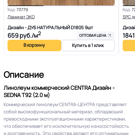
Для дома, Для кабинета, Для
Код:
73779
Код:
7
гостинной, Для кухни, Для
Ламинат ЭКО
SPC д
коридора, Для офиса, Для
Дизайн - ДУБ НАТУРАЛЬНЫЙ D1805
9шт
Диза
переговорной комнаты, Для
2
659
руб./м
1841
больницы, Для детских садов, Для
Область применения
ОПТОВАЯ ЦЕНА
холла больниц, Для коридора и
В корзину
Купить в 1 клик
класса школ, Для кабинетов цеха,
Для оптовой продажи, Для склада,
Для розницы в магазин
Описание
Допуск изменения
+-10% мм
Линолеум коммерческий CENTRA Дизайн -
толщин
SEDNA T92 (2.0 м)
Коммерческий линолеум CENTRA-ЦЕНТРА представляет
КМ 2 по ФЗ 123 от 22.07.2008г, где
Класс горючести
собой высокофункциональный материал, обладающий
В2, Д2, Т2, РП1
превосходными эксплуатационными характеристиками,
что обеспечивает его исключительную износостойкость
Класс
34/43 кл.
и долговечность. Эти свойства делают его оптимальным