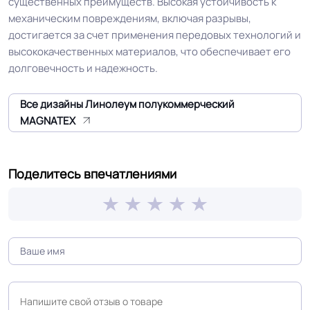
существенных преимуществ. Высокая устойчивость к
механическим повреждениям, включая разрывы,
достигается за счет применения передовых технологий и
Доп. защита рабочего
Да
высококачественных материалов, что обеспечивает его
слоя
долговечность и надежность.
Коэффициент
R10
Все дизайны Линолеум полукоммерческий
противоскольжения
MAGNATEX
Срок службы
20 лет
Поделитесь впечатлениями
Длина рулон.
20 м
Шумоизоляция
22 Дб
Форма поставки и мин.
Рулон
партии