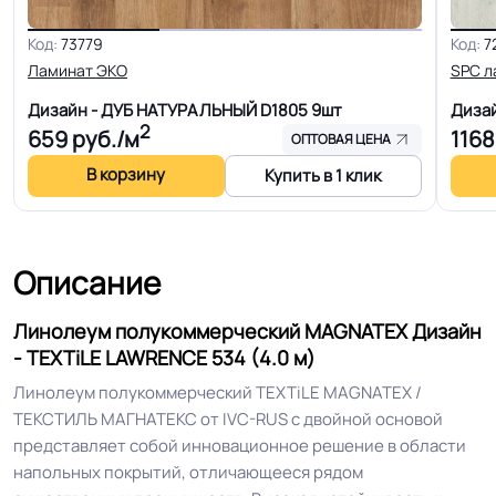
Для розницы в магазин
Код:
73779
Код:
7
Класс горючести
КМ 5
Ламинат ЭКО
SPC л
Дизайн - ДУБ НАТУРАЛЬНЫЙ D1805
9шт
Диза
2
Класс
31/33 кл.
659
руб./м
1168
ОПТОВАЯ ЦЕНА
В корзину
Купить в 1 клик
Устойчивость к химии
Отличная
Высокая устойчивость на
Описание
Особенности
истирание. Дополнительный
коллекции
нижний слой, для большей
Линолеум полукоммерческий MAGNATEX Дизайн
жесткости линолеума.
- TEXTiLE LAWRENCE 534 (4.0 м)
Линолеум полукоммерческий TEXTiLE MAGNATEX /
Защитный слой
0.45 мм (450) мкм
ТЕКСТИЛЬ МАГНАТЕКС от IVC-RUS с двойной основой
представляет собой инновационное решение в области
Допуск изменения
напольных покрытий, отличающееся рядом
+-10% мкм
рабочего слоя