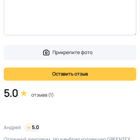
Полы с подогревом
Разрешено
(max +27C)
Система стыковки
Холодная сварка
швов
Прикрепите фото
Система примыкания к
Плинтус ПВХ
стенам
На клей для линолеума марок:
5.0
EUROBASE 425 / EUROPROF 522
Способ укладки
отзыва (1)
контакт / EUROPROF 521 фиксация
Производственная
Россия
Андрей
5.0
площадка или завод
Отличный линолеум . Но я выбрал коллекцию GREENTEX.