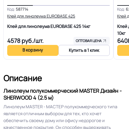
Код:
587714
Код:
6
Для кабинета, Для гостинной, Для
Клей для линолеума EUROBASE 425
Клей 
кухни, Для коридора, Для
Область применения
небольшого офиса, Для
Клей для линолеума EUROBASE 425
14кг
Клей 
переговорной комнаты, Для
10кг
4578
руб./шт.
640
игровой комнаты
ОПТОВАЯ ЦЕНА
В корзину
Купить в 1 клик
Допуск изменения
+-10% мм
толщин
Описание
КМ 2 по ФЗ 123 от 22.07.2008г, где
Класс горючести
В2, Д2, Т2, РП1
Линолеум полукоммерческий MASTER Дизайн -
SHERWOOD 4 (2.5 м)
Класс
32 кл.
Линолеум MASTER - МАСТЕР полукоммерческого типа
является отличным выбором для тех, кто хочет
Устойчивость к химии
Хорошая
обеспечить своему дому или офису недорогое и
качественное покрытие. Он способен выдерживать