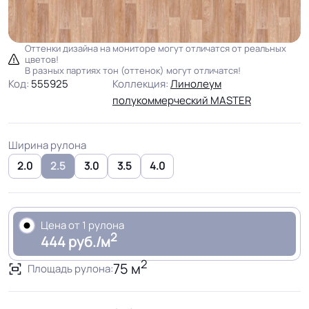
Оттенки дизайна на мониторе могут отличатся от реальных
цветов!
В разных партиях тон (оттенок) могут отличатся!
Код:
555925
Коллекция:
Линолеум
полукоммерческий MASTER
Ширина рулона
2.0
2.5
3.0
3.5
4.0
Цена от 1 рулона
2
444 руб./м
2
75 м
Площадь рулона: