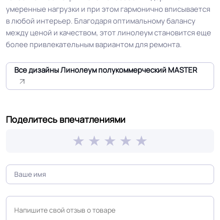
умеренные нагрузки и при этом гармонично вписывается
Особенности
Самый бюджетный вид с
в любой интерьер. Благодаря оптимальному балансу
коллекции
показателем КМ2
между ценой и качеством, этот линолеум становится еще
более привлекательным вариантом для ремонта.
Защитный слой
0.40 мм (400) мкм
Все дизайны Линолеум полукоммерческий MASTER
Допуск изменения
+-10% мкм
рабочего слоя
Поделитесь впечатлениями
Допуск изменения
0.4 %
линейных размеров
Доп. защита рабочего
PU
слоя
Коэффициент
R9
противоскольжения