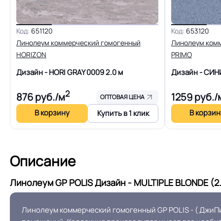
Вес 1 м.кв.
Код:
651120
Код:
653120
Длина рулон.
Линолеум коммерческий гомогенный
Линолеум ком
HORIZON
PRIMO
Форма поставки и мин. партии
Дизайн - HORI GRAY 0009
2.0 м
Дизайн - СИН
Система стыковки швов
2
876
руб./м
1259
руб./
ОПТОВАЯ ЦЕНА
В корзину
В корзин
Купить в 1 клик
На клей для линоле
Способ укладки
EUROPROF 52
Описание
Производственная площадка или
Линолеум GP POLIS Дизайн - MULTIPLE BLONDE (2.
завод
Линолеум коммерческий гомогенный GP POLIS - ( ДжиП
Остаточная деформация