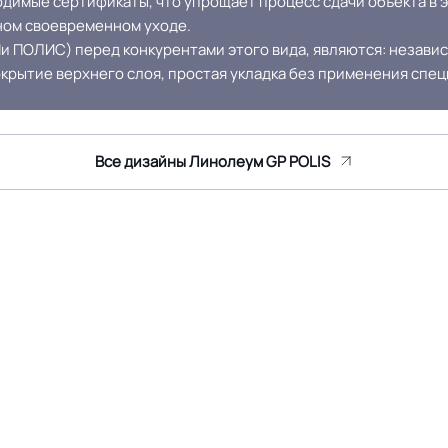
димые сертификаты, что упрощает процесс сдачи объекта в 
ном своевременном уходе.
 ПОЛИС) перед конкурентами этого вида, являются: независи
Крытое, сухое помещение.
Оттенок
окрытие верхнего слоя, простая укладка без применения спе
Мрамор
Все дизайны Линолеум GP POLIS