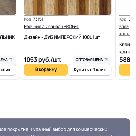
20 лет
Код:
73151
Код:
603
10 Дб
Реечные 3D панели PROFi-L
Клей дл
контакт
ЕЛЬНИК
Дизайн - ДУБ ИМПЕРСКИЙ 100L
1шт
+27C)
Разрешено
Клей д
контак
енам
Плинтус ПВХ
1053
руб./шт.
5887
ЦЕНА
ОПТОВАЯ ЦЕНА
В корзину
В 
 клик
Купить в 1 клик
кв.м.
110
ОСТ, ТУ,
Сертифицирован на территории РФ и СНГ
ое покрытие и удачный выбор для коммерческих
ГОСТ 30402-96 , ГОСТ P51032-97, ГОСТ 12.1.044-
SO