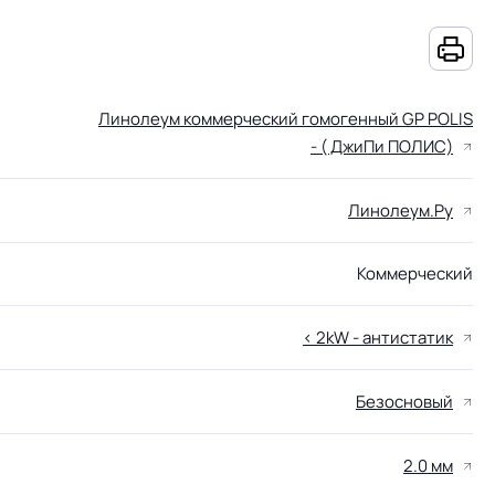
Линолеум коммерческий гомогенный GP POLIS
- ( ДжиПи ПОЛИС)
Линолеум.Ру
Коммерческий
< 2kW - антистатик
Безосновый
2.0 мм