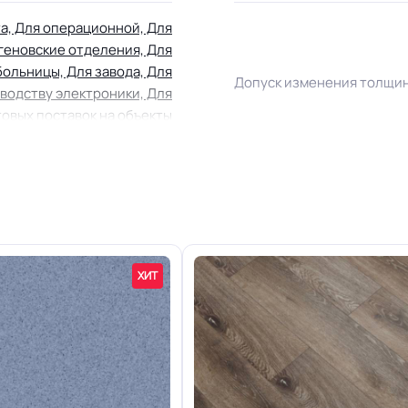
а, Для операционной, Для
геновские отделения, Для
больницы, Для завода, Для
Допуск изменения толщи
зводству электроники, Для
товых поставок на объекты
22.07.2008г, где В2, Д2, Т2,
Класс
РП1
Группа F
Устойчивость к химии
ХИТ
Однослойный
Защитный слой
+-10% мкм
Доп. защита рабочего сло