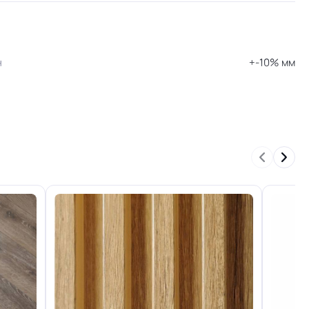
н
+-10% мм
34/43 кл.
Отличная
2.0 мкм
я
PU