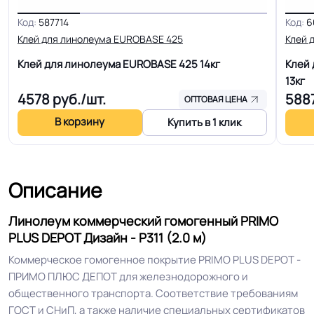
вагонах метрополитена
Код:
587714
Код:
6
Клей для линолеума EUROBASE 425
Клей 
Допуск изменения
+-10% мм
толщин
Клей для линолеума EUROBASE 425
14кг
Клей 
13кг
4578
руб./шт.
588
ОПТОВАЯ ЦЕНА
КМ 2 по ФЗ 123 от 22.07.2008г, где
Класс горючести
В2, Д2, Т2, РП1
В корзину
Купить в 1 клик
Класс
34/43 кл.
Описание
Устойчивость к химии
Отличная
Линолеум коммерческий гомогенный PRIMO
PLUS DEPOT Дизайн - P311 (2.0 м)
Особенности
Высокая устойчивость на
коллекции
истирание
Коммерческое гомогенное покрытие PRIMO PLUS DEPOT -
ПРИМО ПЛЮС ДЕПОТ для железнодорожного и
общественного транспорта. Соответствие требованиям
Защитный слой
2.00 мм (2000) мкм
ГОСТ и СНиП, а также наличие специальных сертификатов