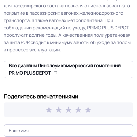
для пассажирского состава позволяют использовать это
Допуск изменения
покрытие в пассажирских вагонах железнодорожного
+-10% мкм
рабочего слоя
транспорта, а также вагонах метрополитена. При
соблюдении рекомендаций по уходу, PRIMO PLUS DEPOT
прослужит долгие годы. А качественная полиуретановая
Допуск изменения
0.4 %
защита PUR сводит к минимуму заботы об уходе за полом
линейных размеров
в процессе эксплуатации.
Коэффициент
R10
Все дизайны Линолеум коммерческий гомогенный
противоскольжения
PRIMO PLUS DEPOT
Вес 1 м.кв.
3.0 кг
Поделитесь впечатлениями
Срок службы
15 лет
Длина рулон.
23 м