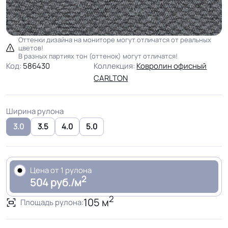
Оттенки дизайна на мониторе могут отличатся от реальных
цветов!
В разных партиях тон (оттенок) могут отличатся!
Код:
586430
Коллекция:
Ковролин офисный
CARLTON
Ширина рулона
3.0
3.5
4.0
5.0
Цена от 1 рулона
2
504 руб./м
2
105 м
Площадь рулона: