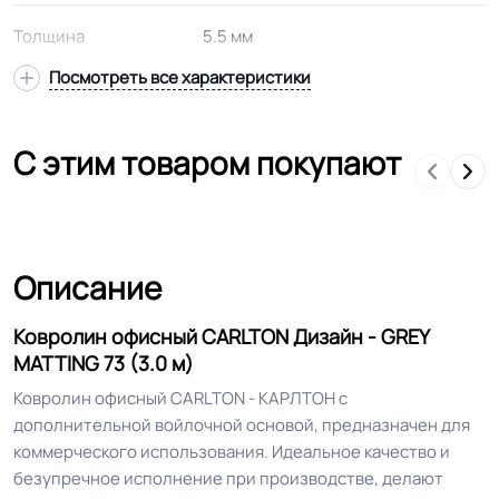
Толщина
5.5 мм
Посмотреть все характеристики
Высота ворса
3.5 мм
С этим товаром покупают
Состав ворса
Полипропилен
Тип ворса
Петлевой
Описание
Допуск изменения
+-10% мм
толщин
Ковролин офисный CARLTON Дизайн - GREY
MATTING 73 (3.0 м)
Класс горючести
КМ5
Ковролин офисный CARLTON - КАРЛТОН с
дополнительной войлочной основой, предназначен для
Основа
Войлок
коммерческого использования. Идеальное качество и
безупречное исполнение при производстве, делают