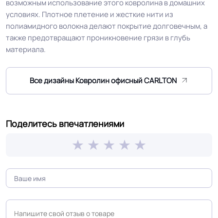
возможным использование этого ковролина в домашних
офисы / места общего
условиях. Плотное плетение и жесткие нити из
Область применения
пользования / коридоры /
полиамидного волокна делают покрытие долговечным, а
вестибюли / фойе
также предотвращают проникновение грязи в глубь
материала.
Устойчивость к химии
Хорошая
Все дизайны Ковролин офисный CARLTON
Допуск изменения
+-10% мкм
рабочего слоя
Коэффициент
Поделитесь впечатлениями
R10
противоскольжения
Вес 1 м.кв.
1.35 кг
Срок службы
15 лет
Длина рулон.
35 м