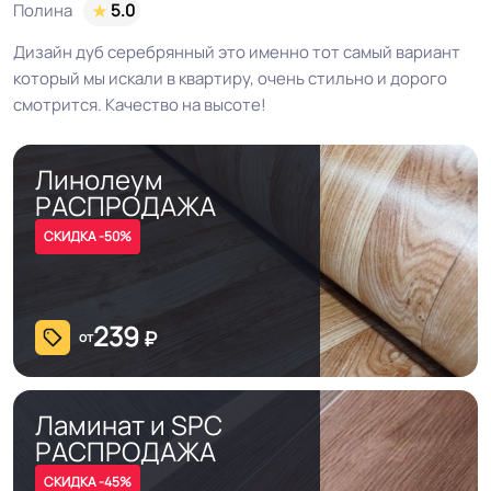
Полина
5.0
Дизайн дуб серебрянный это именно тот самый вариант
который мы искали в квартиру, очень стильно и дорого
смотрится. Качество на высоте!
Линолеум
РАСПРОДАЖА
СКИДКА -50%
239
₽
от
Ламинат и SPC
РАСПРОДАЖА
СКИДКА -45%