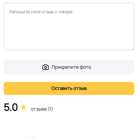
Устойчивость к
Влагостойкий
воздействию влаги
Устойчивость к
воздействию мебели
Устойчив
на роликовых ножках
Прикрепите фото
Оттенок
Светло бежевый
Дизайн рисунка
Ламинат
5.0
отзыва (1)