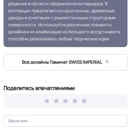
решений в области оформления интерьеров. В
коллекции предлагаются однотонные, древесные
Антистатичность
Антистатичен
декоры в сочетании с реалистичными структурами
поверхности. Используйте различные элементы
дизайна и их комбинации из большого ассортимента
Торговый
Линолеум.Ру
способны реализовать любые творческие идеи.
представитель
Безопасность
Сертифицирован на территории
Все дизайны Ламинат SWISS IMPERIAL
материала ГОСТ, ТУ,
РФ и СНГ
ISO
Износостойкий, устойчив к
Поделитесь впечатлениями
Защитный слой
ультрафиолету мкм
Реалистичный рельеф
Древесная структура поверхности
Срок службы
15 лет