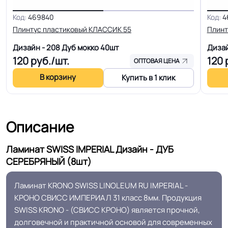
Код:
469840
Код:
4
Уникальная
Помещений с любой нагрузкой
Плинтус пластиковый KЛАССИК 55
Плинт
особенность
Дизайн - 208 Дуб мокко
40шт
Дизай
120
руб./шт.
120
р
Доп. защита рабочего
ОПТОВАЯ ЦЕНА
Восковая пропитка
слоя
В корзину
Купить в 1 клик
Система примыкания к
Плинтус ПВХ
стенам
Описание
Система стыковки
Ламинат SWISS IMPERIAL Дизайн - ДУБ
Double Clic
швов
СЕРЕБРЯНЫЙ (8шт)
Класс горючести
Трудно воспламеняются
Ламинат KRONO SWISS LINOLEUM RU IMPERIAL -
КРОНО СВИСС ИМПЕРИАЛ 31 класс 8мм. Продукция
SWISS KRONO - (СВИСС КРОНО) является прочной,
Полы с подогревом
Разрешено
долговечной и практичной основой для современных
(max +27C)