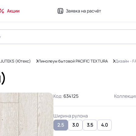
Акции
Заявка на расчёт
 JUTEKS (Ютекс)
Линолеум бытовой PACIFIC TEXTURA
Дизайн - F
м)
Код:
634125
Коллекци
Ширина рулона
2.5
3.0
3.5
4.0