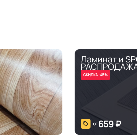
Ламинат и S
РАСПРОДАЖ
СКИДКА -45%
659
₽
от