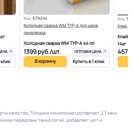
+27C)
Разрешено
Код:
679244
Код:
587
Холодная сварка WM TYP-A для швов
Клей дл
линолеума
шт
Клей д
енам
Плинтус ПВХ
Холодная сварка WM TYP-A
44 ml
14кг
1399
руб./шт.
4578
ЦЕНА
ОПТОВАЯ ЦЕНА
В корзину
В 
 клик
Купить в 1 клик
кв.м.
30
≤0,40 мм
ты качества. Толщина линолеума составляет 2,7 мм и
ением передовых технологий, добавляет уют и
Крытое, сухое помещение.