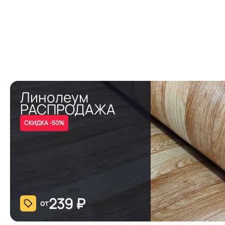
Линолеум
РАСПРОДАЖА
СКИДКА -50%
239
₽
от