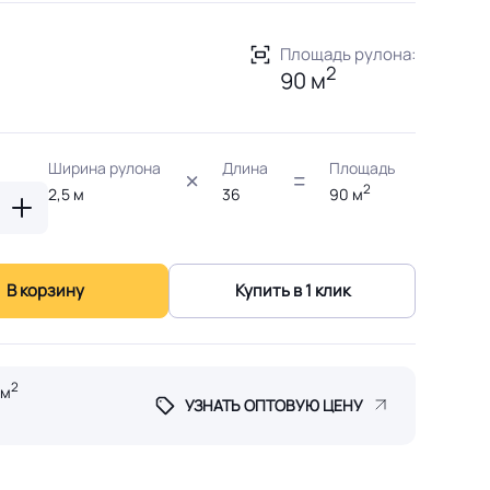
Площадь рулона:
2
90 м
Ширина рулона
Длина
Площадь
2
2,5
м
36
90
м
В корзину
Купить в 1 клик
2
 м
УЗНАТЬ ОПТОВУЮ ЦЕНУ