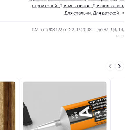
строителей, Для магазинов, Для жилых зон,
Для спальни, Для детской
КМ 5 по ФЗ 123 от 22.07.2008г, где В3, Д3, Т3,
РП2
Нормальная
0.25 мм (250) мкм
льжения
R9
10 лет
18 Дб