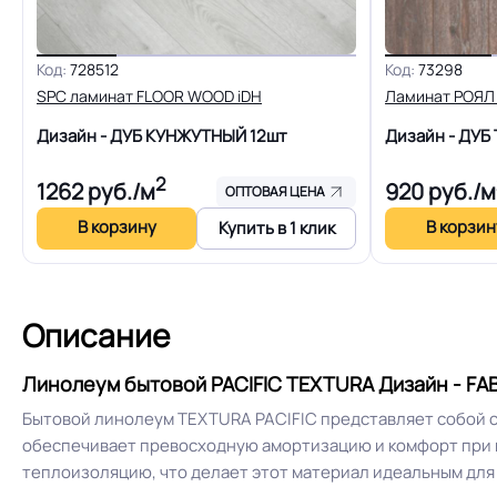
Оптом. В розницу от 
Форма поставки и мин. партии
Код:
728512
Код:
73298
SPC ламинат FLOOR WOOD iDH
Ламинат РОЯЛ
Дизайн - ДУБ КУНЖУТНЫЙ
12шт
Дизайн - ДУ
Система стыковки швов
2
1262
руб./м
920
руб./м
ОПТОВАЯ ЦЕНА
На клей для линоле
В корзину
В корзин
Купить в 1 клик
Способ укладки
EUROPROF 52
Безопасность материала ГОСТ, ТУ,
Описание
Сертифицирован
ISO
Линолеум бытовой PACIFIC TEXTURA Дизайн - FABI
Производ
Бытовой линолеум TEXTURA PACIFIC представляет собой с
заложенными в ГО
обеспечивает превосходную амортизацию и комфорт при и
Соответствует ГОСТ, ТУ, ISO
ГОСТ30402 , ГО
теплоизоляцию, что делает этот материал идеальным для
ГОСТ12.1.044/п.4.1