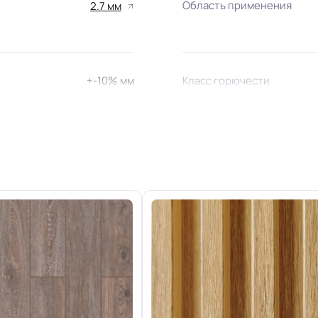
Область применения
2.7 мм
+-10% мм
Класс горючести
21/22 кл.
Устойчивость к химии
легким рельефом и полное
Защитный слой
отсутствие усадки
+-10% мкм
Коэффициент противоско
1.0 кг
Срок службы
18-36 м
Шумоизоляция