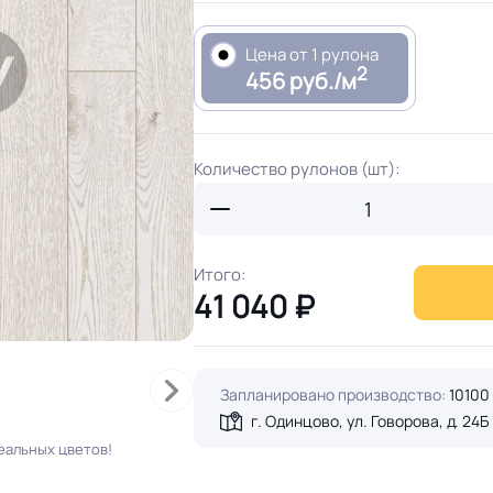
Цена от 1 рулона
2
456 руб./м
Количество рулонов (шт):
Итого:
41 040
₽
Запланировано производство:
10100
г. Одинцово, ул. Говорова, д. 24Б
еальных цветов!