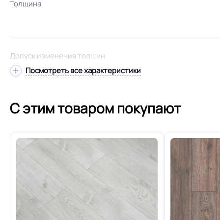
Толщина
Допуск изменения толщин
Посмотреть все характеристики
Класс
С этим товаром покупают
Тиснение с 
Особенности коллекции
Допуск изменения рабочего слоя
Вес 1 м.кв.
Длина рулон.