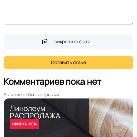
Длина рулон.
18-25 м
Шумоизоляция
22 Дб
Оптом. В розницу от 1 рулона.
Форма поставки и мин.
Прикрепите фото
партии
Отрез от 1 м.пог.
Полы с подогревом
Разрешено
(max +27C)
Комментариев пока нет
Система примыкания к
Вы можете быть первыми
Плинтус ПВХ
стенам
Линолеум
РАСПРОДАЖА
На клей для линолеума марок:
EUROBASE 425 / EUROPROF 522
СКИДКА -50%
Способ укладки
контакт / EUROPROF 521 фиксация