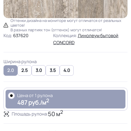
Оттенки дизайна на мониторе могут отличатся от реальных
цветов!
В разных партиях тон (оттенок) могут отличатся!
Код:
637620
Коллекция:
Линолеум бытовой
CONCORD
Ширина рулона
2.0
2.5
3.0
3.5
4.0
Цена от 1 рулона
2
487 руб./м
2
50 м
Площадь рулона: