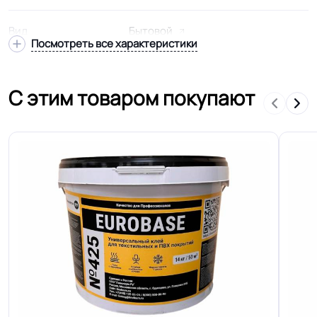
Вид
Бытовой
Посмотреть все характеристики
Подвид
Усиленный - утепленный
С этим товаром покупают
Удельное
< 2kW
сопротивление
Гетерогенный многослойный тзи
Структура
основа
Основа
Дублированная EXTRA-D BASE
Ширина
2.0-2.5-3.0-3.5-4.0 м
Толщина
3.8 мм