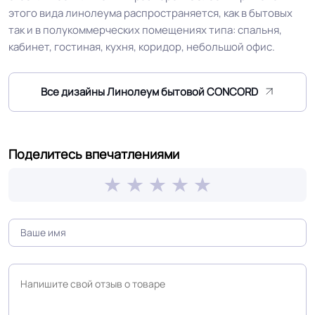
этого вида линолеума распространяется, как в бытовых
так и в полукоммерческих помещениях типа: спальня,
Особенности
Двойная основа EXTRA TEXTILE и
кабинет, гостиная, кухня, коридор, небольшой офис.
коллекции
полное отсутствие усадки
Все дизайны Линолеум бытовой CONCORD
Защитный слой
0.35 мм (350) мкм
Допуск изменения
+-10% мкм
рабочего слоя
Поделитесь впечатлениями
Коэффициент
R9
противоскольжения
Вес 1 м.кв.
2.5 кг
Срок службы
15 лет