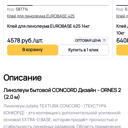
Код:
587714
Код:
6
Для пола, Для дома, Для офиса,
Клей для линолеума EUROBASE 425
Клей 
Для модульных зданий, Для
Клей для линолеума EUROBASE 425
14кг
Клей 
теплого пола, Для квартиры, Для
Область применения
10кг
строителей, Для магазинов, Для
4578
руб./шт.
640
жилых зон, Для спальни, Для
ОПТОВАЯ ЦЕНА
детской
В корзину
Купить в 1 клик
Допуск изменения
+-10% мм
толщин
Описание
КМ 5 по ФЗ 123 от 22.07.2008г, где
Линолеум бытовой CONCORD Дизайн - ORNES 2
Класс горючести
В3, Д3, Т3, РП2
(2.0 м)
Линолеум Juteks TEXTURA CONCORD - (ТЕКСТУРА
Класс
23/31 кл.
КОНКОРД) - это коллекция с дополнительной усиленной
основой EXTRA-D BASE, которая придаёт прочностью и
стабильность линейных размеров. Область применения
Устойчивость к химии
Отличная