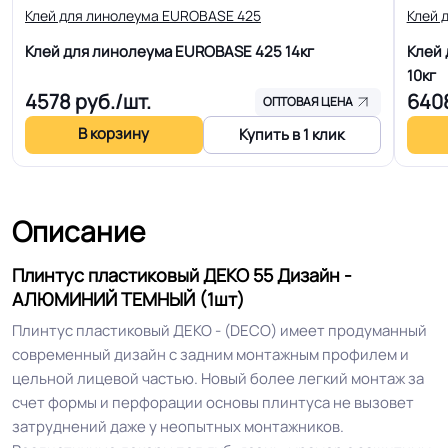
Клей для линолеума EUROBASE 425
Клей 
Полы с подогревом
Разрешено
Клей для линолеума EUROBASE 425
14кг
Клей 
(max +27C)
10кг
4578
руб./шт.
640
ОПТОВАЯ ЦЕНА
Способность скрывать
В корзину
Купить в 1 клик
неровности стен и
Хорошая
пола
Описание
Максимально схожий с оттенком
Оттенок
напольного покрытия
Плинтус пластиковый ДЕКО 55 Дизайн -
АЛЮМИНИЙ ТЕМНЫЙ (1шт)
Срок службы
15 лет
Плинтус пластиковый ДЕКО - (DECO) имеет продуманный
современный дизайн с задним монтажным профилем и
Безопасность
Сертифицирован на территории
цельной лицевой частью. Новый более легкий монтаж за
материала ГОСТ, ТУ,
РФ и СНГ
счет формы и перфорации основы плинтуса не вызовет
ISO
затруднений даже у неопытных монтажников.