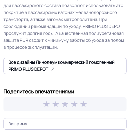
для пассажирского состава позволяют использовать это
Допуск изменения
покрытие в пассажирских вагонах железнодорожного
+-10% мкм
рабочего слоя
транспорта, а также вагонах метрополитена. При
соблюдении рекомендаций по уходу, PRIMO PLUS DEPOT
прослужит долгие годы. А качественная полиуретановая
Допуск изменения
0.4 %
защита PUR сводит к минимуму заботы об уходе за полом
линейных размеров
в процессе эксплуатации.
Коэффициент
R10
Все дизайны Линолеум коммерческий гомогенный
противоскольжения
PRIMO PLUS DEPOT
Вес 1 м.кв.
3.0 кг
Поделитесь впечатлениями
Срок службы
15 лет
Длина рулон.
23 м