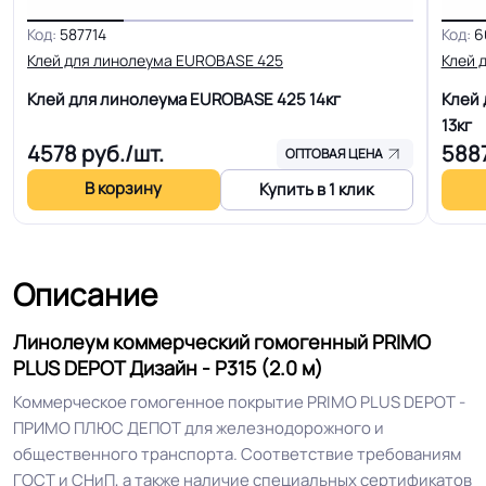
вагонах метрополитена
Код:
587714
Код:
6
Клей для линолеума EUROBASE 425
Клей 
Допуск изменения
+-10% мм
толщин
Клей для линолеума EUROBASE 425
14кг
Клей 
13кг
4578
руб./шт.
588
ОПТОВАЯ ЦЕНА
КМ 2 по ФЗ 123 от 22.07.2008г, где
Класс горючести
В2, Д2, Т2, РП1
В корзину
Купить в 1 клик
Класс
34/43 кл.
Описание
Устойчивость к химии
Отличная
Линолеум коммерческий гомогенный PRIMO
PLUS DEPOT Дизайн - P315 (2.0 м)
Особенности
Высокая устойчивость на
коллекции
истирание
Коммерческое гомогенное покрытие PRIMO PLUS DEPOT -
ПРИМО ПЛЮС ДЕПОТ для железнодорожного и
общественного транспорта. Соответствие требованиям
Защитный слой
2.00 мм (2000) мкм
ГОСТ и СНиП, а также наличие специальных сертификатов