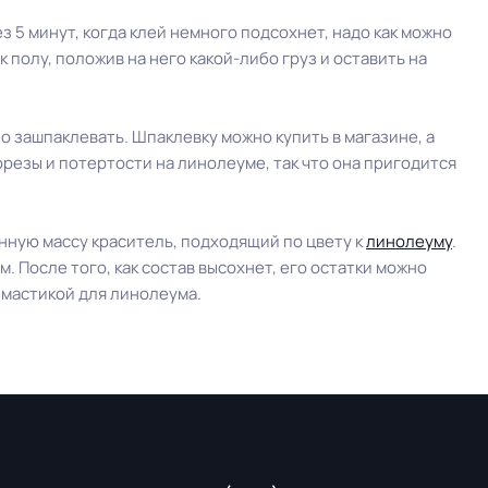
 5 минут, когда клей немного подсохнет, надо как можно
 полу, положив на него какой-либо груз и оставить на
о зашпаклевать. Шпаклевку можно купить в магазине, а
резы и потертости на линолеуме, так что она пригодится
нную массу краситель, подходящий по цвету к
линолеуму
.
 После того, как состав высохнет, его остатки можно
 мастикой для линолеума.