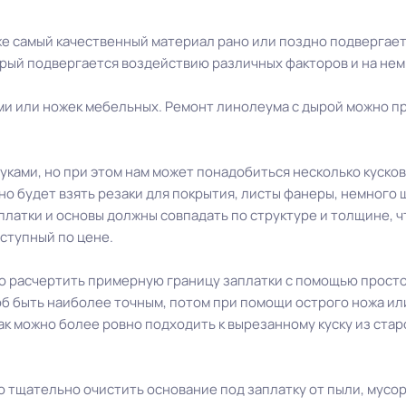
даже самый качественный материал рано или поздно подвергае
орый подвергается воздействию различных факторов и на не
ми или ножек мебельных. Ремонт линолеума с дырой можно п
ками, но при этом нам может понадобиться несколько кусков
жно будет взять резаки для покрытия, листы фанеры, немного 
аплатки и основы должны совпадать по структуре и толщине, 
оступный по цене.
 расчертить примерную границу заплатки с помощью простог
об быть наиболее точным, потом при помощи острого ножа ил
ак можно более ровно подходить к вырезанному куску из стар
 тщательно очистить основание под заплатку от пыли, мусора