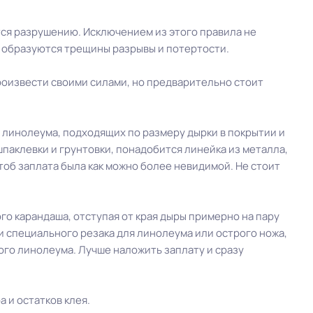
тся разрушению. Исключением из этого правила не
м образуются трещины разрывы и потертости.
роизвести своими силами, но предварительно стоит
 линолеума, подходящих по размеру дырки в покрытии и
шпаклевки и грунтовки, понадобится линейка из металла,
чтоб заплата была как можно более невидимой. Не стоит
о карандаша, отступая от края дыры примерно на пару
и специального резака для линолеума или острого ножа,
ого линолеума. Лучше наложить заплату и сразу
 и остатков клея.