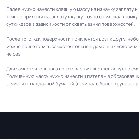
Далее нужно нанести клеящую массу на изнанку заплату и 
точнее приложить заплату к куску, точно совмещая кромку.
сутки-двое в зависимости от схватывания поверхностей.
После того, как поверхности приклеятся друг к другу, не
можно приготовить самостоятельно в домашних условиях –
не раз.
Для самостоятельного изготовления шпаклевки нужно смеш
Полученную массу нужно нанести шпателем в образовавшие
зачистить наждачной бумагой (начиная с более крупнозер