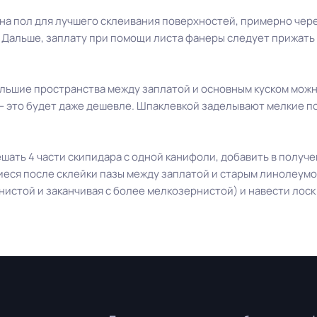
на пол для лучшего склеивания поверхностей, примерно через
 Дальше, заплату при помощи листа фанеры следует прижать к
большие пространства между заплатой и основным куском можн
 это будет даже дешевле. Шпаклевкой заделывают мелкие по
ать 4 части скипидара с одной канифоли, добавить в получе
ся после склейки пазы между заплатой и старым линолеумом.
нистой и заканчивая с более мелкозернистой) и навести лоск