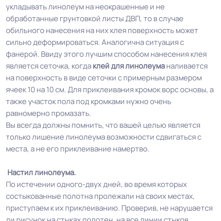
укладывать линолеум на неокрашенные и не
обработанные грунтовкой листы ДВП, то в случае
обильного нанесения на них клея поверхность может
сильно деформироваться. Аналогична ситуация с
фанерой. Ввиду этого лучшим способом нанесения клея
является сеточка, когда
клей для линолеума
наливается
на поверхность в виде сеточки с примерным размером
ячеек 10 на 10 см. Для приклеивания кромок ворс основы, а
также участок пола под кромками нужно очень
равномерно промазать.
Вы всегда должны помнить, что вашей целью является
только лишение линолеума возможности сдвигаться с
места, а не его приклеивание намертво.
Настил линолеума.
По истечении одного-двух дней, во время которых
состыкованные полотна пролежали на своих местах,
приступаем к их приклеиванию. Проверив, не нарушается
ли рисунок на стыках полотен, на все линии стыков