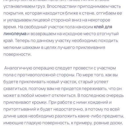
устанавливаем груз. Впоследствии приподнимаем часть
покрытия, которая находится ближе к стене, отгибаем ее
и укладываем лицевой стороной вниз на некоторое
время. На свободный участок пола наносим
клей для
линолеума
и возвращаем на исходное место отогнутый
край. Теперь по данному участку необходимо походить
мелкими шажками в целях лучшего приклеивания
поверхности.
Аналогичную операцию следует провести с участком
пола с противоположной стороны. По мере того, как вы
будете приклеивать новый участок, старый успеет
схватиться, поэтому вам не придется переживать, что он
может в любой момент отклеиться. В последнюю очередь
приклеивают кромки. При работе с ними хождений и
притоптываний и будет недостаточно, а потому по всей
длине швов необходимо разложить какие-либо предметы,
имеющие гладкую поверхность, к примеру, ровные доски,