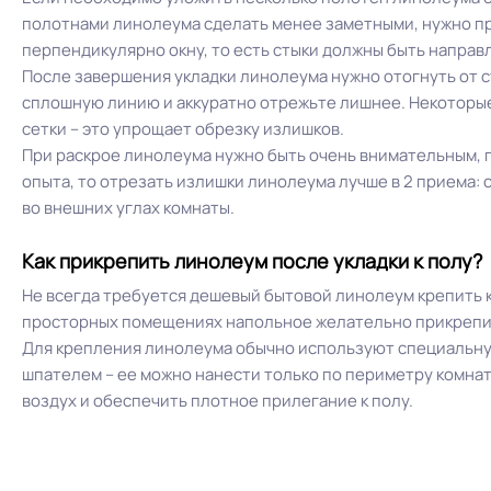
полотнами линолеума сделать менее заметными, нужно пр
перпендикулярно окну, то есть стыки должны быть направл
После завершения укладки линолеума нужно отогнуть от с
сплошную линию и аккуратно отрежьте лишнее. Некоторые
сетки – это упрощает обрезку излишков.
При раскрое линолеума нужно быть очень внимательным, по
опыта, то отрезать излишки линолеума лучше в 2 приема: 
во внешних углах комнаты.
Как прикрепить линолеум после укладки к полу?
Не всегда требуется дешевый бытовой линолеум крепить к
просторных помещениях напольное желательно прикрепит
Для крепления линолеума обычно используют специальную
шпателем – ее можно нанести только по периметру комнат
воздух и обеспечить плотное прилегание к полу.