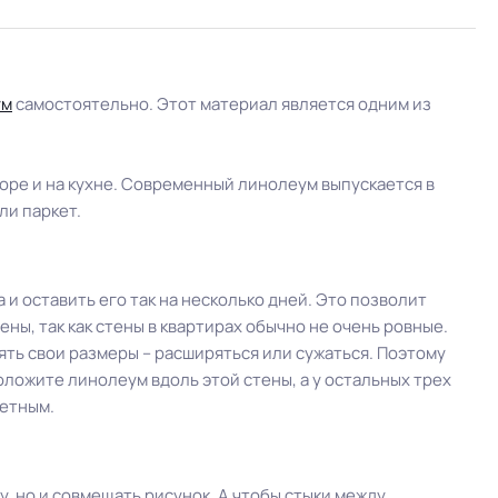
ум
самостоятельно. Этот материал является одним из
оре и на кухне. Современный линолеум выпускается в
ли паркет.
и оставить его так на несколько дней. Это позволит
ны, так как стены в квартирах обычно не очень ровные.
ть свои размеры – расширяться или сужаться. Поэтому
оложите линолеум вдоль этой стены, а у остальных трех
метным.
, но и совмещать рисунок. А чтобы стыки между