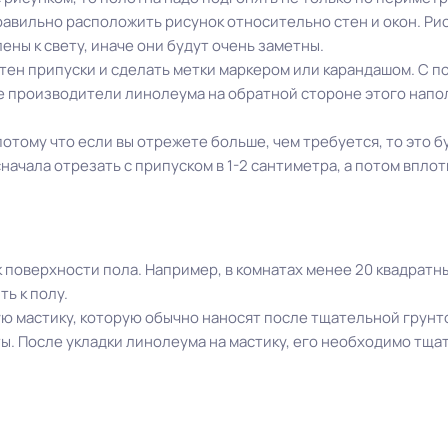
авильно расположить рисунок относительно стен и окон. Ри
ены к свету, иначе они будут очень заметны.
тен припуски и сделать метки маркером или карандашом. С п
 производители линолеума на обратной стороне этого напо
тому что если вы отрежете больше, чем требуется, то это б
сначала отрезать с припуском в 1-2 сантиметра, а потом впло
 поверхности пола. Например, в комнатах менее 20 квадратны
ь к полу.
 мастику, которую обычно наносят после тщательной грунто
ы. После укладки линолеума на мастику, его необходимо тща