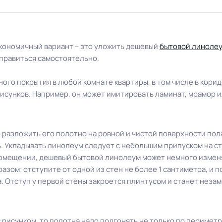
экономичный вариант – это уложить дешевый
бытовой линоле
справиться самостоятельно.
ого покрытия в любой комнате квартиры, в том числе в корид
сунков. Например, он может имитировать ламинат, мрамор и
азложить его полотно на ровной и чистой поверхности пола 
ь. Укладывать линолеум следует с небольшим припуском на сте
помещении, дешевый бытовой линолеум может немного изменя
ом: отступите от одной из стен не более 1 сантиметра, и п
. Отступ у первой стены закроется плинтусом и станет неза
рисунком, то полотна надо подгонять не только по периметру