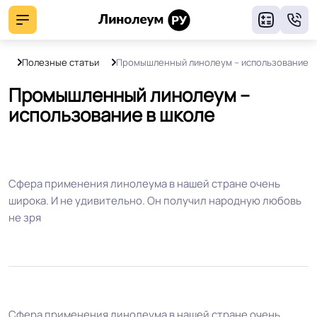
8
я
Полезные статьи
Промышленный линолеум – использование в
Промышленный линолеум –
использование в школе
Сфера применения линолеума в нашей стране очень
широка. И не удивительно. Он получил народную любовь
не зря
Сфера применения линолеума в нашей стране очень