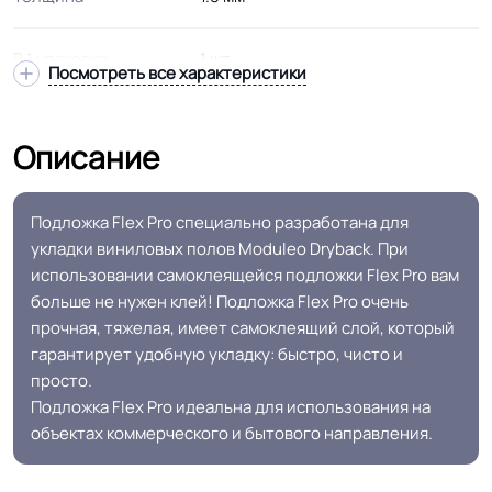
В 1 упаковке
1 шт
Посмотреть все характеристики
Упаковка
Рулон в плёнке
Описание
Вес упаковки
17 кг
Подложка Flex Pro специально разработана для
Для клеевых видов ламината
укладки виниловых полов Moduleo Dryback. При
Область применения
MODULEO DRYBACK
использовании самоклеящейся подложки Flex Pro вам
больше не нужен клей! Подложка Flex Pro очень
прочная, тяжелая, имеет самоклеящий слой, который
Страна производства
Бельгии
гарантирует удобную укладку: быстро, чисто и
просто.
Экономит время и деньги: не
Подложка Flex Pro идеальна для использования на
Особенности
нужен клей, по готовому полу
объектах коммерческого и бытового направления.
коллекции
можно сразу начать ходить