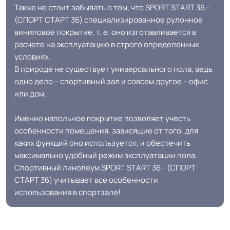
Также не стоит забывать о том, что SPORT START 36 -
Класс горючести
КМ2
(СПОРТ СТАРТ 36) специализированное рулонное
виниловое покрытие, т. е. оно изготавливается в
Класс
Спортивный кл.
расчете на эксплуатацию в строго определенных
условиях.
Устойчивость к химии
Отличная
В природе не существует универсального пола, ведь
одно дело – спортивный зал и совсем другое – офис
или дом.
Особенности
Разработана специально для
коллекции
спортзалов
Именно напольное покрытие позволяет учесть
особенности помещения, зависящие от того, для
Защитный слой
500 мкм
каких функций оно используется, и обеспечить
максимально удобный режим эксплуатации пола.
Спортивный линолеум SPORT START 36 - (СПОРТ
Допуск изменения
+-10% мкм
СТАРТ 36) учитывает все особенности
рабочего слоя
использования в спортзале!
Доп. защита рабочего
PUR
слоя