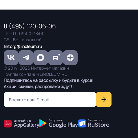
Система примыкания к
Плинтус ПВХ
стенам
8 (495) 120-06-06
На клей для линолеума марок:
Способ укладки
Пн - Пт 09:00–18:00.
LiNOLEUM_RU-№203
Сб - Вс - выходной
lintorg@linoleum.ru
Безопасность
Сертифицирован на территории
материала ГОСТ, ТУ,
РФ и СНГ
ISO
© 2014–2026 Интернет магазин
Группы Компаний LiNOLEUM.RU
Подпишитесь на рассылку и будьте в курсе!
Акции, скидки, распродажи ждут!