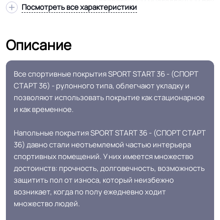
Гетерогенный многослойный пвх
Структура
Посмотреть все характеристики
основа
Описание
Основа
Вспен. ПВХ
Ширина
2.0 м
Все спортивные покрытия SPORT START 36 - (СПОРТ
СТАРТ 36) - рулонного типа, облегчают укладку и
Толщина
3.6 мм
позволяют использовать покрытие как стационарное
и как временное.
Детские сады, спортзалы для
Напольные покрытия SPORT START 36 - (СПОРТ СТАРТ
единоборств, фехтования,
Область применения
36) давно стали неотъемлемой частью интерьера
раздевалки, придушевые
спортивных помещений. У них имеется множество
помещения,
достоинств: прочность, долговечность, возможность
защитить пол от износа, который неизбежно
Допуск изменения
возникает, когда по полу ежедневно ходит
+-10% мм
толщин
множество людей.