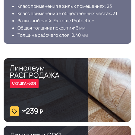
оптовых продаж на объекты
Класс применения в жилых помещениях: 23
Класс применения в общественных местах: 31
Допуск изменения
Защитный слой: Extreme Protection
+-10% мм
толщин
Общая толщина покрытия: 3 мм
Толщина рабочего слоя: 0,40 мм
Класс горючести
КМ5
Класс
23/31 кл.
Линолеум
РАСПРОДАЖА
Устойчивость к химии
Нормальная
СКИДКА -50%
Защитный слой
0.40 мм (400) мкм
239
₽
от
Допуск изменения
+-10% мкм
рабочего слоя