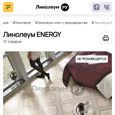
8
укция
Линолеум
Линолеум снят с производства
Линолеум EN
Линолеум ENERGY
10 товаров
НЕ ПРОИЗВОДИТСЯ
НЕ ПРОИЗВОДИТСЯ