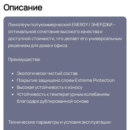
Описание
Удельное
< 2kW
сопротивление
Линолеум полукоммерческий ENERGY / ЭНЕРДЖИ –
Гетерогенный многослойный тзи
оптимальное сочетание высокого качества и
Структура
основа
доступной стоимости, что делает его универсальным
решением для дома и офиса.
Основа
TEXTiLE - (тёплая)
Преимущества:
Ширина
2.0-2.5-3.0-3.5-4.0 м
Экологически чистый состав
Покрытие защищено слоем Extreme Protection
Толщина
3.0 мм
Высокая устойчивость к износу
Устойчивость к температурным колебаниям
благодаря дублированной основе
Для пола, Для дома, Для спальни,
Для модульных зданий, Для
квартиры, Для строителей, Для
Область применения
Технические параметры и условия эксплуатации:
магазинов, Для жилых зон, Для