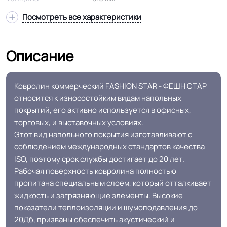
Посмотреть все характеристики
Высота ворса
4.0 мм
Описание
Состав ворса
Полипропилен
Тип ворса
Иглопробивное покрытие
Ковролин коммерческий FASHION STAR - ФЕШН СТАР
относится к износостойким видам напольных
покрытий, его активно используется в офисных,
Допуск изменения
+-10% мм
торговых, и выставочных условиях.
толщин
Этот вид напольного покрытия изготавливают с
соблюдением международных стандартов качества
Класс горючести
КМ5
ISO, поэтому срок службы достигает до 20 лет.
Рабочая поверхность ковролина полностью
пропитана специальным слоем, который отталкивает
Основа
Резина
жидкость и загрязняющие элементы. Высокие
показатели теплоизоляции и шумоподавления до
офисы / места общего
20Дб, призваны обеспечить акустический и
Область применения
пользования / коридоры /