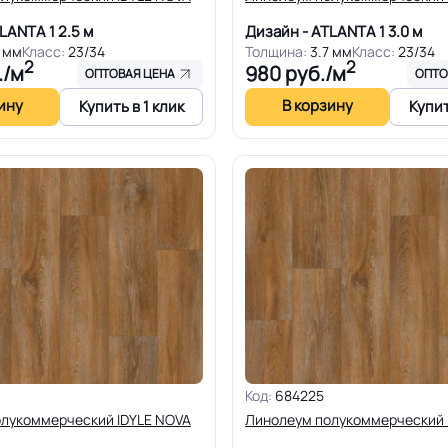
TLANTA 1
2.5 м
Дизайн - ATLANTA 1
3.0 м
7 мм
Класс:
23/34
Толщина:
3.7 мм
Класс:
23/34
2
2
./м
980
руб./м
ОПТОВАЯ ЦЕНА
ОПТО
ину
В корзину
Купить в 1 клик
Купит
Код:
684225
лукоммерческий IDYLE NOVA
Линолеум полукоммерческий 