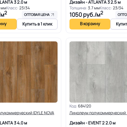
TLANTA 3
2.0 м
Дизайн - ATLANTA 3
2.5 м
7 мм
Класс:
23/34
Толщина:
3.7 мм
Класс:
23/34
2
2
/м
1050
руб./м
ОПТОВАЯ ЦЕНА
ОПТО
ину
В корзину
Купить в 1 клик
Купит
Код:
684120
лукоммерческий IDYLE NOVA
Линолеум полукоммерческий 
TLANTA 3
4.0 м
Дизайн - EVENT 2
2.0 м