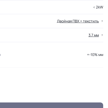
< 2kW
Двойная ПВХ + текстиль
3.7 мм
н
+-10% мм
23/34 кл.
Отличная