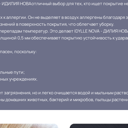
ИДИЛИЯ НОВАотличный выбор для тех, кто ищет покрытие не 
Допуск изменения линей
к аллергии. Он не выделяет в воздух аллергены благодаря за
+-10% мкм
размеров
нений в поверхность покрытия, что облегчает уборку.
 перепадам температур. Это делает IDYLLE NOVA - ДИЛИЯ НО
щиной 0,5 мм обеспечивает покрытию устойчивость к удара
EP
Коэффициент противоско
асен, поскольку:
2.5 кг
Срок службы
ельные пути;
23 м
Шумоизоляция
нных учреждениях.
Оптом от 1 рулона
Полы с подогревом (max 
ет загрязнения, но и легко очищается водой и мыльным раств
юны домашних животных, бактерий и микробов, пыльцы растен
Система примыкания к ст
Холодная сварка
ума марок: EUROBASE 425 /
Производственная площа