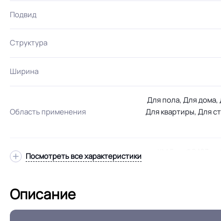
Подвид
Структура
Ширина
Для пола, Для дома,
Область применения
Для квартиры, Для с
КМ 5 по ФЗ 123 от 
Посмотреть все характеристики
Класс горючести
Описание
Группа истираемости
Особенности коллекции
Не выде