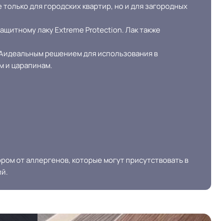
0.55 мм (500) мкм
только для городских квартир, но и для загородных
ных
щитному лаку Extreme Protection. Лак также
≤ 0.35 % %
ВАидеальным решением для использования в
м и царапинам.
льжения
R10
15 лет
20 Дб
+27C)
Разрешено
ором от аллергенов, которые могут присутствовать в
ий.
енам
Плинтус ПВХ
дка или