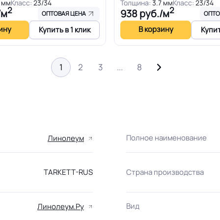
7 мм
Класс:
23/34
Толщина:
3.7 мм
Класс:
23/34
2
2
/м
938
руб./м
ОПТОВАЯ ЦЕНА
ОПТО
ину
В корзину
Купить в 1 клик
Купит
1
2
3
...
8
→
Полное наименование
Линолеум
TARKETT-RUS
Страна производства
Вид
Линолеум.Ру