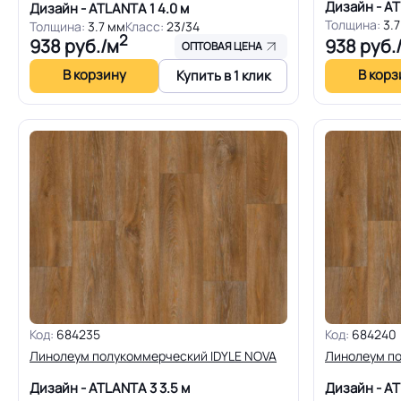
Дизайн - A
Дизайн - ATLANTA 1
4.0 м
Толщина:
3.
Толщина:
3.7 мм
Класс:
23/34
2
938
руб./м
938
руб.
ОПТОВАЯ ЦЕНА
В корзину
В корз
Купить в 1 клик
Код:
684235
Код:
684240
Линолеум полукоммерческий IDYLE NOVA
Линолеум по
Дизайн - ATLANTA 3
3.5 м
Дизайн - A