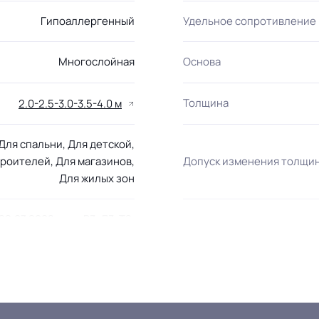
Гипоаллергенный
Удельное сопротивление
Многослойная
Основа
Толщина
2.0-2.5-3.0-3.5-4.0 м
 Для спальни, Для детской,
троителей, Для магазинов,
Допуск изменения толщи
Для жилых зон
22.07.2008г, где В3, Д3, Т2,
Класс
РП2
Устойчивость к химии
Группа Т
ляет в воздух аллергенов
Защитный слой