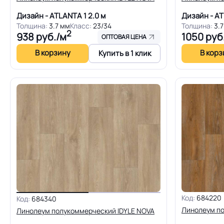
Дизайн - ATLANTA 1
2.0 м
Дизайн - A
Толщина:
3.7 мм
Класс:
23/34
Толщина:
3.
2
938
руб./м
1050
руб
ОПТОВАЯ ЦЕНА
В корзину
В корз
Купить в 1 клик
Код:
684220
Код:
684340
Линолеум по
Линолеум полукоммерческий IDYLE NOVA