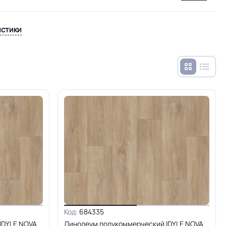
истики
Код:
684335
IDYLE NOVA
Линолеум полукоммерческий IDYLE NOVA