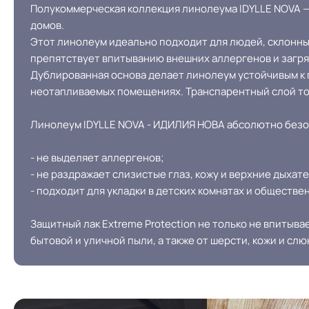
Полукоммерческая коллекция линолеума IDYLLE NOVA — 
домов.
Этот линолеум идеально подходит для людей, склонных 
Допуск изменения рабочего слоя
препятствует впитыванию внешних аллергенов и загряз
Дублированная основа делает линолеум устойчивым к
неотапливаемых помещениях. Транспарентный слой тол
Доп. защита рабочего слоя
Линолеум IDYLLE NOVA - ИДИЛИЯ НОВА абсолютно безоп
Вес 1 м.кв.
- не выделяет аллергенов;
Длина рулон.
- не раздражает слизистые глаз, кожу и верхние дыхат
- подходит для укладки в детских комнатах и обществе
Форма поставки и мин. партии
Защитный лак Extreme Protection не только не впитыва
бытовой и уличной пыли, а также от шерсти, кожи и сл
Система стыковки швов
На клей для линоле