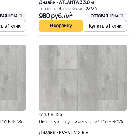
Дизайн - ATLANTA 3
3.0 м
Толщина:
3.7 мм
Класс:
23/34
2
980
руб./м
ВАЯ ЦЕНА
ОПТОВАЯ ЦЕНА
В корзину
ь в 1 клик
Купить в 1 клик
Код:
684125
IDYLE NOVA
Линолеум полукоммерческий IDYLE NOVA
Дизайн - EVENT 2
2.5 м