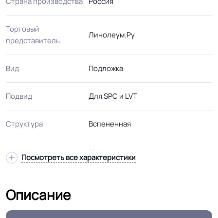
Страна производства
Россия
Торговый
Линолеум.Ру
представитель
Вид
Подложка
Подвид
Для SPC и LVT
Структура
Вспененная
Ширина
1.1 м
Посмотреть все характеристики
Толщина
1.0 мм
Описание
Для жилых и коммерческих