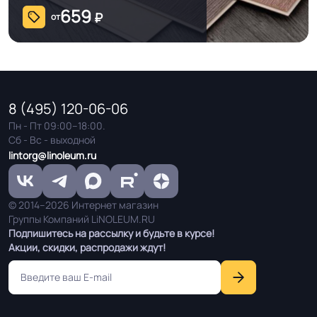
ТУ, ISO
659
₽
от
Условия хранения
Крытое, сухое помещение.
8 (495) 120-06-06
Пн - Пт 09:00–18:00.
Сб - Вс - выходной
lintorg@linoleum.ru
© 2014–2026 Интернет магазин
Группы Компаний LiNOLEUM.RU
Подпишитесь на рассылку и будьте в курсе!
Акции, скидки, распродажи ждут!