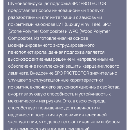
помещениях с высокой
Шумоизолирующая подложка SPC PROTECTOR
Область применения
проходимостью, таких как кухни,
представляет собой инновационный продукт,
гостиные, коридоры, офисы и
разработанный для интеграции с замковыми
магазины, склады.
покрытиями на основе LVT (Luxury Vinyl Tile), SPC
(Stone Polymer Composite) и WPC (Wood Polymer
Устойчивость к химии
Отличная
Composite). Изготовленная на основе
модифицированного экструдированного
пенополистирола, данная подложка является
Гипоаллергеность, защита от
высокоэффективным решением, направленным на
влаги, предотвращает
обеспечение комплексной защиты кварцвинилового
Особенности
распространение бактерий,
ламината. Внедрение SPC PROTECTOR значительно
коллекции
сглаживает неровности, вибро- и
улучшает эксплуатационные характеристики
шумоизоляция, сохраняет тепло в
покрытия, включая его звукоизоляционные свойства,
помещении
амортизирующую способность и устойчивость к
механическим нагрузкам. Это, в свою очередь,
Допуск изменения
способствует повышению долговечности и
+-10% %
линейных размеров
надежности покрытия в условиях интенсивной
эксплуатации, что делает его оптимальным выбором
для коммерческих и жилых помещений.
Срок службы
25 лет