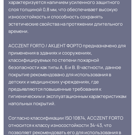
характеризуется наличием усиленного защитного
Структура
Гетерогенный многослойный
слоя толщиной 0,8 мм, что обеспечивает высокую
износостойкость и способность сохранять
Основа
Компактный ПВХ
эстетические свойства на протяжении длительного
времени.
Ширина
2.0-2.5-3.0--4.0 м
ACCZENT FORTO / АКЦЕНТ ФОРТО предназначено для
применения в зданиях и сооружениях,
Толщина
2.0 мм
классифицируемых по степени пожарной
безопасности как типы А, Б и В. В частности, данное
Для кабинет, Для гостинной, Для
покрытие рекомендовано для использования в
кухни, Для коридора, Для офиса,
детских и медицинских учреждениях, где
Для переговорной комнаты, Для
предъявляются повышенные требования к
больницы, Для детских садов, Для
гигиеническим и эксплуатационным характеристикам
холла больниц, Для коридора и
Область применения
напольных покрытий.
класса школ, Для цеха завода, Для
склада, Для цеха электронной
Согласно классификации ISO 10874, ACCZENT FORTO
сборки, Для серверной, Для опта
относится к классу износостойкости 34-43, что
позволяет рекомендовать его для использования в