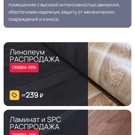
помещениях с высокой интенсивностью движения,
обеспечивая надежную защиту от механических
Допуск изменения
+-10% мм
повреждений и износа.
толщин
Класс горючести
КМ2
Линолеум
Класс
34/43 кл.
РАСПРОДАЖА
СКИДКА -50%
Группа истираемости
Группа Т
Устойчивость к химии
Отличная
239
₽
от
Защитный слой
0.85 мм (850) мкм
Ламинат и SPC
Допуск изменения
РАСПРОДАЖА
+-10% мкм
рабочего слоя
СКИДКА -45%