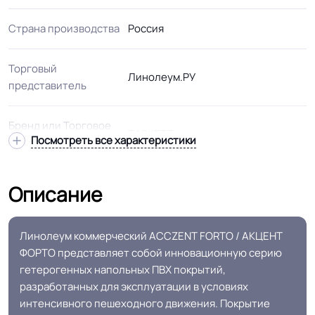
Страна производства
Россия
Торговый
Линолеум.РУ
представитель
Бренд или Торговое
TARKETT
Посмотреть все характеристики
название
Вид
Коммерческий
Описание
Подвид
Усиленный
Линолеум коммерческий ACCZENT FORTO / АКЦЕНТ
ФОРТО представляет собой инновационную серию
Удельное
гетерогенных напольных ПВХ покрытий,
< 2kW
сопротивление
разработанных для эксплуатации в условиях
интенсивного пешеходного движения. Покрытие