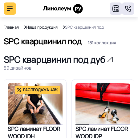
8
Главная
Наша продукция
SPC кварцвинил под
SPC кварцвинил под
181 коллекция
SPC кварцвинил под дуб
59 дизайнов
РАСПРОДАЖА
-40%
SPC ламинат FLOOR
SPC ламинат FLOOR
WOOD iDH
WOOD iDP