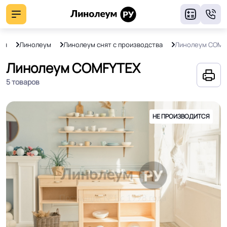
8
ия
Линолеум
Линолеум снят с производства
Линолеум COMF
Линолеум COMFYTEX
5 товаров
НЕ ПРОИЗВОДИТСЯ
НЕ ПРОИЗВОДИТСЯ