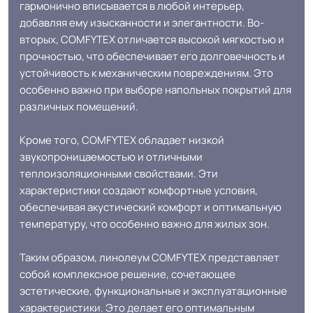
гармонично вписывается в любой интерьер,
Допуск изменения
добавляя ему изысканности и элегантности. Во-
+-10% мм
толщин
вторых, COMFYTEX отличается высокой мягкостью и
прочностью, что обеспечивает его долговечность и
устойчивость к механическим повреждениям. Это
КМ 5 по ФЗ 123 от 22.07.2008г, где
Класс горючести
особенно важно при выборе напольных покрытий для
В3, Д3, Т2, РП2
различных помещений.
Класс
31 кл.
Кроме того, COMFYTEX обладает низкой
звукопроницаемостью и отличными
теплоизоляционными свойствами. Эти
Группа истираемости
Группа Т
характеристики создают комфортные условия,
обеспечивая акустический комфорт и оптимальную
Устойчивость к химии
Хорошая
температуру, что особенно важно для жилых зон.
Защитный слой
0.30 мм (300 мкм
Таким образом, линолеум COMFYTEX представляет
собой комплексное решение, сочетающее
эстетические, функциональные и эксплуатационные
Коэффициент
R9
характеристики. Это делает его оптимальным
противоскольжения