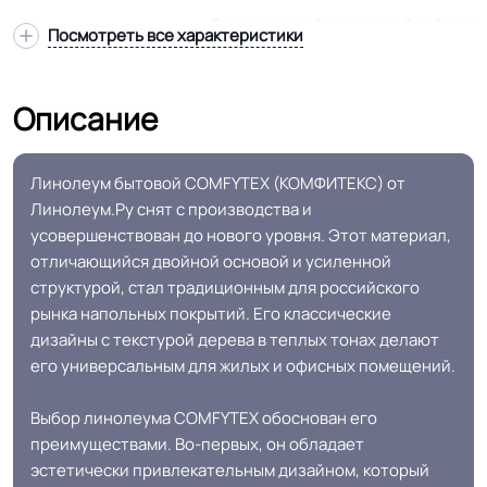
Гетерогенный многослойный тзи
Посмотреть все характеристики
Структура
основа
Описание
Дублированная основа
Основа
(пвх+текстиль)
Линолеум бытовой COMFYTEX (КОМФИТЕКС) от
Ширина
2.0-2.5-3.0-3.5-4.0 м
Линолеум.Ру снят с производства и
усовершенствован до нового уровня. Этот материал,
отличающийся двойной основой и усиленной
Толщина
2.7 мм
структурой, стал традиционным для российского
рынка напольных покрытий. Его классические
Для пола, Для дома, Для детской,
дизайны с текстурой дерева в теплых тонах делают
Для небольшого офиса, Для
его универсальным для жилых и офисных помещений.
теплого пола, Для квартиры, Для
Область применения
строителей, Для магазинов, Для
Выбор линолеума COMFYTEX обоснован его
жилых зон, Для спальни, Для
преимуществами. Во-первых, он обладает
оптовой продажи, Для розницы
эстетически привлекательным дизайном, который